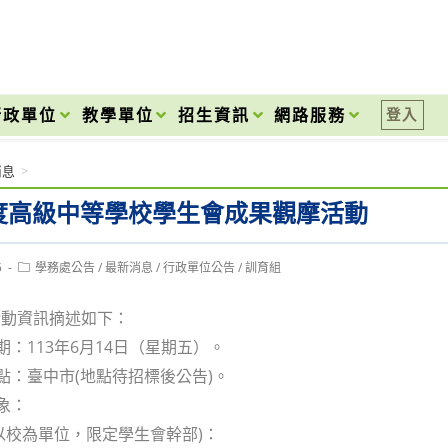
onal High School
行政單位
教學單位
招生資訊
網路服務
登入
消息
>
年度高級中等學校學生會成果觀摩活動
Post
5
學務處公告
/
最新消息
/
行政單位公告
/
訓育組
category:
活動資訊摘述如下：
期：113年6月14日（星期五）。
地點：臺中市(地點待招標後公告)。
象：
以校為單位，限定學生會幹部)：