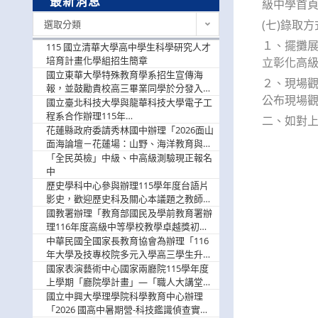
最新消息
級中學首頁之
最
(七)錄取方
選取分類
新
１、擺攤展
消
115 國立清華大學高中學生科學研究人才
息
培育計畫化學組招生簡章
立彰化高級
國立東華大學特殊教育學系招生宣傳海
２、現場觀
報，並鼓勵貴校高三畢業同學於分發入學
公布現場
階段踴躍選填。
國立臺北科技大學與龍華科技大學電子工
程系合作辦理115年
二、如對上
「115.08.10~08.12「AI賦能應用於智慧半
花蓮縣政府委請秀林國中辦理「2026面山
導體研習營」，歡迎學生踴躍報名參加
面海論壇－花蓮場：山野、海洋教育與戶
外安全實務課程」，歡迎踴躍報名參加
「全民英檢」中級、中高級測驗現正報名
中
歷史學科中心參與辦理115學年度台語片
影史，歡迎歷史科及關心本議題之教師踴
躍報名參加
國教署辦理「教育部國民及學前教育署辦
理116年度高級中等學校教學卓越獎初選
實施計畫」，鼓勵教師踴躍報名
中華民國全國家長教育協會為辦理「116
年大學及技專校院多元入學高三學生升學
輔導家長說明會」
國家表演藝術中心國家兩廳院115學年度
上學期「廳院學計畫」—「職人大講堂」
及「一日體驗課程」，鼓勵踴躍報名參
國立中興大學理學院科學教育中心辦理
與。
「2026 國高中暑期營-科技鑑識偵查實戰