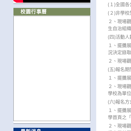
(１)全國
校園行事曆
(２)非學
２、現場
生自治組
(四)活動人
１、擺攤展
況決定錄
２、現場觀
(五)報名期
１、擺攤展
２、現場觀
學校為單
(六)報名方
１、擺攤展
學首頁之「學生
２、現場觀