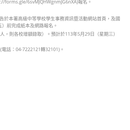
ms.gle/6svMJQHWgnmJG6nXA)報名。
公告於本署高級中等學校學生事務資訊暨活動網站首頁，及國
期五）前完成紙本及網路報名。
人，則各校增額錄取）。預計於113年5月29日（星期三）
4-7222121轉32101)。