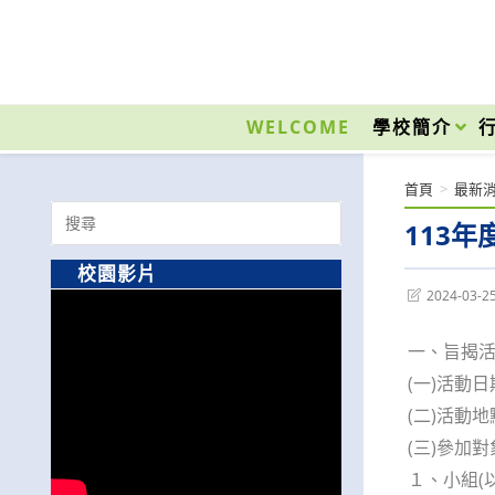
跳
轉
至
國立光復高級商工職業學校 National Kuangfu Commercial and Industrial Vocati
主
要
WELCOME
學校簡介
內
容
首頁
>
最新
Search
113
for:
校園影片
Post
2024-03-2
last
modified:
一、旨揭
(一)活動日
(二)活動
(三)參加對
１、小組(