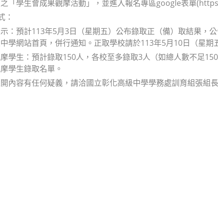
「學生會成果觀摩活動」，並進入報名專區google表單(https://for
式：
示：預計113年5月3日（星期五）公布錄取正（備）取結果，
中學網站首頁，併行通知。正取學校請於113年5月10日（星
摩學生：預計錄取150人，各校至多錄取3人（如總人數不足150
觀摩學生錄取名單。
開內容有任何疑義，請洽國立彰化高級中學學務處訓育組張組長(電話：0