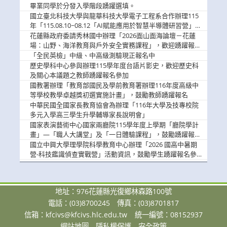
畢業同學於分發入學階段踴躍選填。
國立臺北科技大學與龍華科技大學電子工程系合作辦理115
年「115.08.10~08.12「AI賦能應用於智慧半導體研習營」，
歡迎學生踴躍報名參加
花蓮縣政府委請秀林國中辦理「2026面山面海論壇－花蓮
場：山野、海洋教育與戶外安全實務課程」，歡迎踴躍報名
參加
「全民英檢」中級、中高級測驗現正報名中
歷史學科中心參與辦理115學年度台語片影史，歡迎歷史科
及關心本議題之教師踴躍報名參加
國教署辦理「教育部國民及學前教育署辦理116年度高級中
等學校教學卓越獎初選實施計畫」，鼓勵教師踴躍報名
中華民國全國家長教育協會為辦理「116年大學及技專校院
多元入學高三學生升學輔導家長說明會」
國家表演藝術中心國家兩廳院115學年度上學期「廳院學計
畫」—「職人大講堂」及「一日體驗課程」，鼓勵踴躍報名
參與。
國立中興大學理學院科學教育中心辦理「2026 國高中暑期
營-科技鑑識偵查實戰營」活動資訊，鼓勵學生踴躍報名參
加。
地址：976花蓮縣光復鄉林森路100號
電話：(03)8700245
傳真：(03)8701817
信箱：
kfcivs@kfcivs.hlc.edu.tw
統一編號：08152937
網站地圖
隱私權保護
安全政策