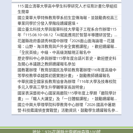
消
115 國立清華大學高中學生科學研究人才培育計畫化學組招
息
生簡章
國立東華大學特殊教育學系招生宣傳海報，並鼓勵貴校高三
畢業同學於分發入學階段踴躍選填。
國立臺北科技大學與龍華科技大學電子工程系合作辦理115
年「115.08.10~08.12「AI賦能應用於智慧半導體研習營」，
歡迎學生踴躍報名參加
花蓮縣政府委請秀林國中辦理「2026面山面海論壇－花蓮
場：山野、海洋教育與戶外安全實務課程」，歡迎踴躍報名
參加
「全民英檢」中級、中高級測驗現正報名中
歷史學科中心參與辦理115學年度台語片影史，歡迎歷史科
及關心本議題之教師踴躍報名參加
國教署辦理「教育部國民及學前教育署辦理116年度高級中
等學校教學卓越獎初選實施計畫」，鼓勵教師踴躍報名
中華民國全國家長教育協會為辦理「116年大學及技專校院
多元入學高三學生升學輔導家長說明會」
國家表演藝術中心國家兩廳院115學年度上學期「廳院學計
畫」—「職人大講堂」及「一日體驗課程」，鼓勵踴躍報名
參與。
國立中興大學理學院科學教育中心辦理「2026 國高中暑期
營-科技鑑識偵查實戰營」活動資訊，鼓勵學生踴躍報名參
加。
地址：976花蓮縣光復鄉林森路100號