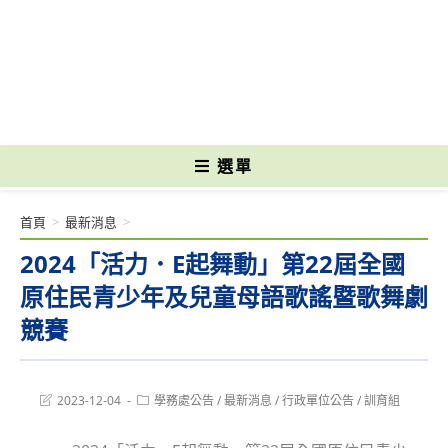
跳
轉
國立光復高級商工職業學校 National Kuangfu Commercial and Industrial
至
Vocational High School
主
要
內
容
選單
首頁
>
最新消息
>
2024「活力．E起舞動」第22屆全國
原住民青少年及兒童母語歌謠暨歌舞劇
競賽
Post
Post
2023-12-04
學務處公告
/
最新消息
/
行政單位公告
/
訓育組
last
category:
modified: