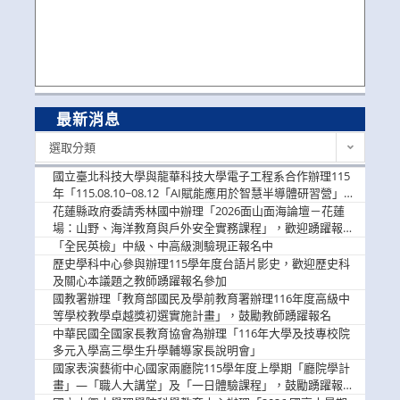
最新消息
最
選取分類
新
消
國立臺北科技大學與龍華科技大學電子工程系合作辦理115
息
年「115.08.10~08.12「AI賦能應用於智慧半導體研習營」，
歡迎學生踴躍報名參加
花蓮縣政府委請秀林國中辦理「2026面山面海論壇－花蓮
場：山野、海洋教育與戶外安全實務課程」，歡迎踴躍報名
參加
「全民英檢」中級、中高級測驗現正報名中
歷史學科中心參與辦理115學年度台語片影史，歡迎歷史科
及關心本議題之教師踴躍報名參加
國教署辦理「教育部國民及學前教育署辦理116年度高級中
等學校教學卓越獎初選實施計畫」，鼓勵教師踴躍報名
中華民國全國家長教育協會為辦理「116年大學及技專校院
多元入學高三學生升學輔導家長說明會」
國家表演藝術中心國家兩廳院115學年度上學期「廳院學計
畫」—「職人大講堂」及「一日體驗課程」，鼓勵踴躍報名