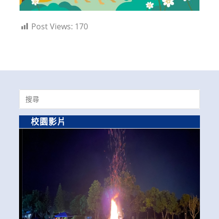
Post Views:
170
Search
for:
校園影片