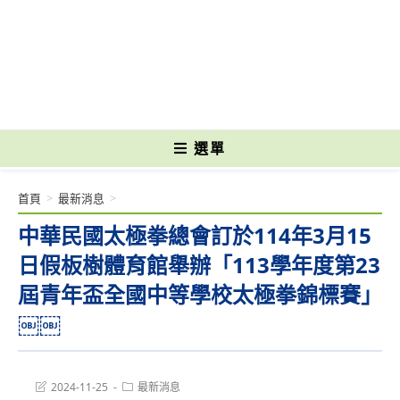
跳
轉
國立光復高級商工職業學校 National Kuangfu Commercial and Industrial
至
Vocational High School
主
要
內
容
選單
首頁
>
最新消息
>
中華民國太極拳總會訂於114年3月15
日假板樹體育館舉辦「113學年度第23
屆青年盃全國中等學校太極拳錦標賽」
￼￼
Post
Post
2024-11-25
最新消息
last
category: