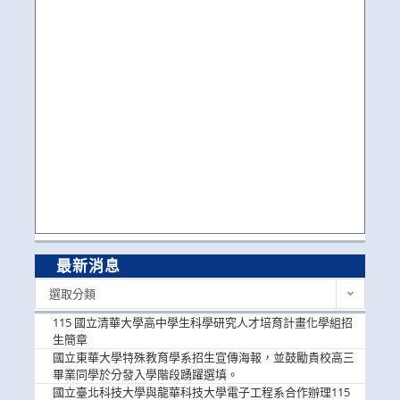
最新消息
最
選取分類
新
消
115 國立清華大學高中學生科學研究人才培育計畫化學組招
息
生簡章
國立東華大學特殊教育學系招生宣傳海報，並鼓勵貴校高三
畢業同學於分發入學階段踴躍選填。
國立臺北科技大學與龍華科技大學電子工程系合作辦理115