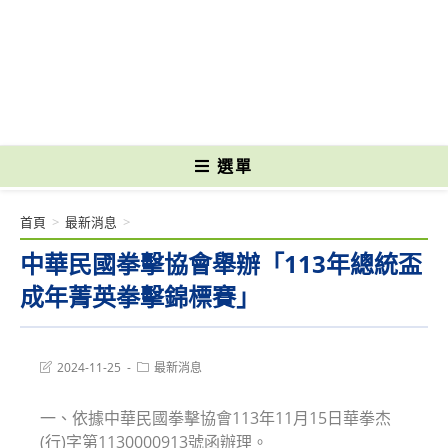
跳
轉
國立光復高級商工職業學校 National Kuangfu Commercial and Industrial
至
Vocational High School
主
要
內
容
選單
首頁
>
最新消息
>
中華民國拳擊協會舉辦「113年總統盃
成年菁英拳擊錦標賽」
Post
Post
2024-11-25
最新消息
last
category:
modified:
一、依據中華民國拳擊協會113年11月15日華拳杰
(行)字第1130000913號函辦理。