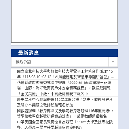
最新消息
最
選取分類
新
消
國立臺北科技大學與龍華科技大學電子工程系合作辦理115
息
年「115.08.10~08.12「AI賦能應用於智慧半導體研習營」，
歡迎學生踴躍報名參加
花蓮縣政府委請秀林國中辦理「2026面山面海論壇－花蓮
場：山野、海洋教育與戶外安全實務課程」，歡迎踴躍報名
參加
「全民英檢」中級、中高級測驗現正報名中
歷史學科中心參與辦理115學年度台語片影史，歡迎歷史科
及關心本議題之教師踴躍報名參加
國教署辦理「教育部國民及學前教育署辦理116年度高級中
等學校教學卓越獎初選實施計畫」，鼓勵教師踴躍報名
中華民國全國家長教育協會為辦理「116年大學及技專校院
多元入學高三學生升學輔導家長說明會」