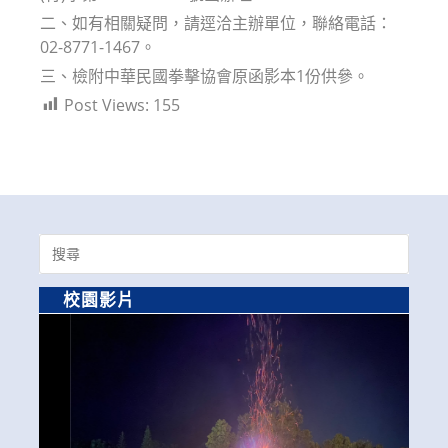
二、如有相關疑問，請逕洽主辦單位，聯絡電話：
02-8771-1467。
三、檢附中華民國拳擊協會原函影本1份供參。
Post Views:
155
Search
for:
校園影片