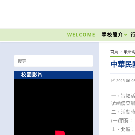
跳
轉
至
國立光復高級商工職業學校 National Kuangfu Commercial and Industrial Vocati
主
要
WELCOME
學校簡介
內
容
首頁
>
最新
Search
中華民
for:
校園影片
Post
2025-06-0
last
modified:
一、旨揭活動
號函備查
二、活動
(一)預賽：
１、北區：