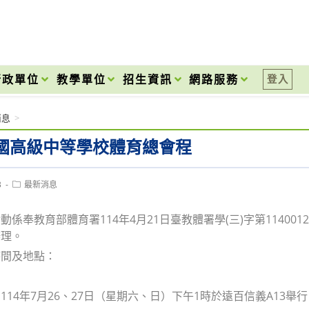
onal High School
行政單位
教學單位
招生資訊
網路服務
登入
消息
>
國高級中等學校體育總會程
Post
3
最新消息
category:
係奉教育部體育署114年4月21日臺教體署學(三)字第114001285
辦理。
時間及地點：
114年7月26、27日（星期六、日）下午1時於遠百信義A13舉行