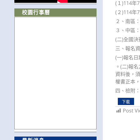
(１)11
(２)11
校園行事曆
２、南區：
３、中區：
(二)全國
三、報名
(一)報名
。(二)報名方
資料後，須
權書正本
四、檢附：
下載
Post Vi