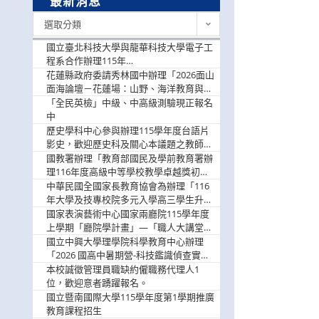
最新消息
最
選取分類
新
消
國立臺北科技大學與龍華科技大學電子工
息
程系合作辦理115年
「115.08.10~08.12「AI賦能應用於智慧半
花蓮縣政府委請秀林國中辦理「2026面山
導體研習營」，歡迎學生踴躍報名參加
面海論壇－花蓮場：山野、海洋教育與戶
外安全實務課程」，歡迎踴躍報名參加
「全民英檢」中級、中高級測驗現正報名
中
歷史學科中心參與辦理115學年度台語片
影史，歡迎歷史科及關心本議題之教師踴
躍報名參加
國教署辦理「教育部國民及學前教育署辦
理116年度高級中等學校教學卓越獎初選
實施計畫」，鼓勵教師踴躍報名
中華民國全國家長教育協會為辦理「116
年大學及技專校院多元入學高三學生升學
輔導家長說明會」
國家表演藝術中心國家兩廳院115學年度
上學期「廳院學計畫」—「職人大講堂」
及「一日體驗課程」，鼓勵踴躍報名參
國立中興大學理學院科學教育中心辦理
與。
「2026 國高中暑期營-科技鑑識偵查實戰
營」活動資訊，鼓勵學生踴躍報名參加。
本校誠徵管理員職缺約僱職務代理人1
位，歡迎意者踴躍報名。
國立暨南國際大學115學年度第1學期推廣
教育課程招生