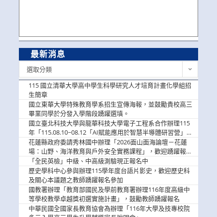
最新消息
最
選取分類
新
消
115 國立清華大學高中學生科學研究人才培育計畫化學組招
息
生簡章
國立東華大學特殊教育學系招生宣傳海報，並鼓勵貴校高三
畢業同學於分發入學階段踴躍選填。
國立臺北科技大學與龍華科技大學電子工程系合作辦理115
年「115.08.10~08.12「AI賦能應用於智慧半導體研習營」，
歡迎學生踴躍報名參加
花蓮縣政府委請秀林國中辦理「2026面山面海論壇－花蓮
場：山野、海洋教育與戶外安全實務課程」，歡迎踴躍報名
參加
「全民英檢」中級、中高級測驗現正報名中
歷史學科中心參與辦理115學年度台語片影史，歡迎歷史科
及關心本議題之教師踴躍報名參加
國教署辦理「教育部國民及學前教育署辦理116年度高級中
等學校教學卓越獎初選實施計畫」，鼓勵教師踴躍報名
中華民國全國家長教育協會為辦理「116年大學及技專校院