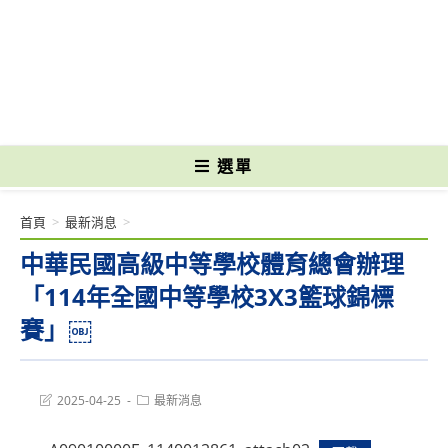
跳
轉
國立光復高級商工職業學校 National Kuangfu Commercial and Industrial
至
Vocational High School
主
要
內
容
選單
首頁
>
最新消息
>
中華民國高級中等學校體育總會辦理
「114年全國中等學校3X3籃球錦標
賽」￼
Post
Post
2025-04-25
最新消息
last
category:
modified: