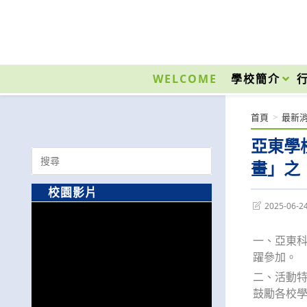
跳
轉
至
國立光復高級商工職業學校 National Kuangfu Commercial and Industrial Vocati
主
要
WELCOME
學校簡介
內
容
首頁
>
最新
亞東學
Search
畫」之
for:
校園影片
Post
2025-06-2
last
modified:
一、亞東科
躍參加。
二、活動
鼓勵各校