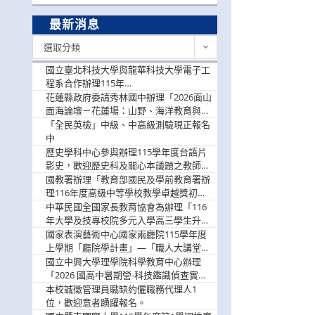
最新消息
最
選取分類
新
消
國立臺北科技大學與龍華科技大學電子工
息
程系合作辦理115年
「115.08.10~08.12「AI賦能應用於智慧半
花蓮縣政府委請秀林國中辦理「2026面山
導體研習營」，歡迎學生踴躍報名參加
面海論壇－花蓮場：山野、海洋教育與戶
外安全實務課程」，歡迎踴躍報名參加
「全民英檢」中級、中高級測驗現正報名
中
歷史學科中心參與辦理115學年度台語片
影史，歡迎歷史科及關心本議題之教師踴
躍報名參加
國教署辦理「教育部國民及學前教育署辦
理116年度高級中等學校教學卓越獎初選
實施計畫」，鼓勵教師踴躍報名
中華民國全國家長教育協會為辦理「116
年大學及技專校院多元入學高三學生升學
輔導家長說明會」
國家表演藝術中心國家兩廳院115學年度
上學期「廳院學計畫」—「職人大講堂」
及「一日體驗課程」，鼓勵踴躍報名參
國立中興大學理學院科學教育中心辦理
與。
「2026 國高中暑期營-科技鑑識偵查實戰
營」活動資訊，鼓勵學生踴躍報名參加。
本校誠徵管理員職缺約僱職務代理人1
位，歡迎意者踴躍報名。