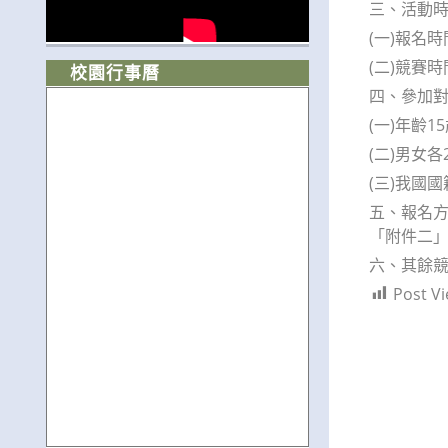
三、活動
(一)報名
(二)競賽
校園行事曆
四、參加
(一)年齡1
(二)男女各
(三)我國
五、報名方式
「附件二
六、其餘
Post Vi