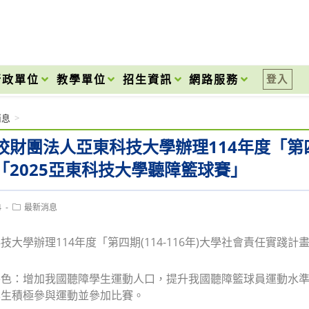
onal High School
行政單位
教學單位
招生資訊
網路服務
登入
消息
>
校財團法人亞東科技大學辦理114年度「第四期
「2025亞東科技大學聽障籃球賽」
Post
4
最新消息
category:
技大學辦理114年度「第四期(114-116年)大學社會責任實踐
特色：增加我國聽障學生運動人口，提升我國聽障籃球員運動水
學生積極參與運動並參加比賽。