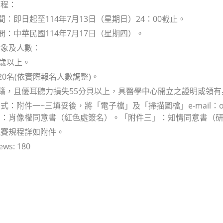
時程：
時間：即日起至114年7月13日（星期日）24：00截止。
時間：中華民國114年7月17日（星期四）。
對象及人數：
5歲以上。
20名(依實際報名人數調整)。
國籍，且優耳聽力損失55分貝以上，具醫學中心開立之證明或領
：附件一~三填妥後，將「電子檔」及「掃描圖檔」e-mail：ot140
」：肖像權同意書（紅色處簽名）。「附件三」：知情同意書（
競賽規程詳如附件。
ews:
180