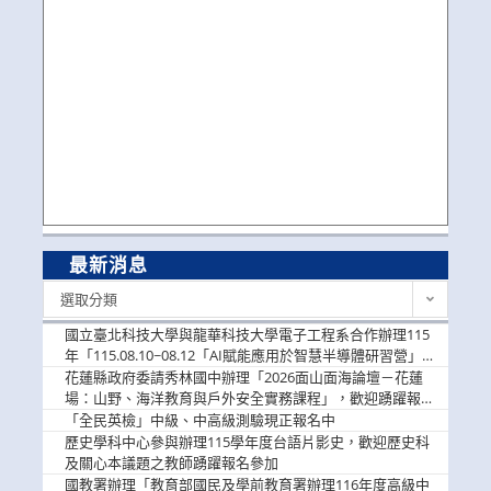
最新消息
最
選取分類
新
消
國立臺北科技大學與龍華科技大學電子工程系合作辦理115
息
年「115.08.10~08.12「AI賦能應用於智慧半導體研習營」，
歡迎學生踴躍報名參加
花蓮縣政府委請秀林國中辦理「2026面山面海論壇－花蓮
場：山野、海洋教育與戶外安全實務課程」，歡迎踴躍報名
參加
「全民英檢」中級、中高級測驗現正報名中
歷史學科中心參與辦理115學年度台語片影史，歡迎歷史科
及關心本議題之教師踴躍報名參加
國教署辦理「教育部國民及學前教育署辦理116年度高級中