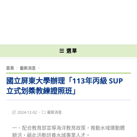
跳
轉
國立光復高級商工職業學校 National Kuangfu Commercial and Industrial
至
Vocational High School
主
要
內
容
選單
首頁
>
最新消息
>
國立屏東大學辦理「113年丙級 SUP
立式划槳教練證照班」
Post
Post
2024-12-02
最新消息
last
category:
modified:
一、配合教育部宣導海洋教育政策，推動水域運動體
驗活，藉此活動培養水域專業人才。