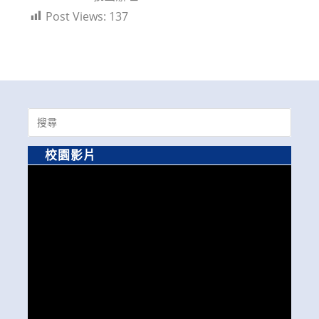
Post Views:
137
Search
for:
校園影片