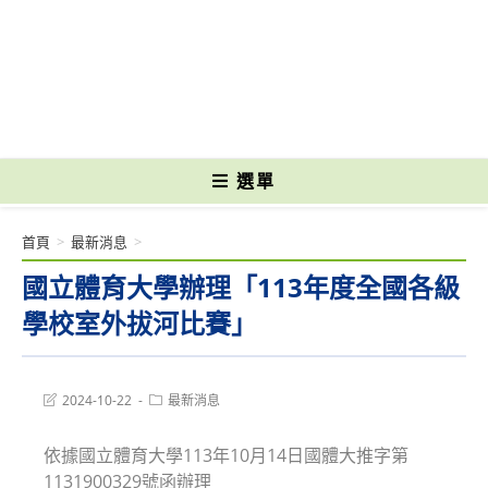
跳
轉
國立光復高級商工職業學校 National Kuangfu Commercial and Industrial
至
Vocational High School
主
要
內
容
選單
首頁
>
最新消息
>
國立體育大學辦理「113年度全國各級
學校室外拔河比賽」
Post
Post
2024-10-22
最新消息
last
category:
modified:
依據國立體育大學113年10月14日國體大推字第
1131900329號函辦理