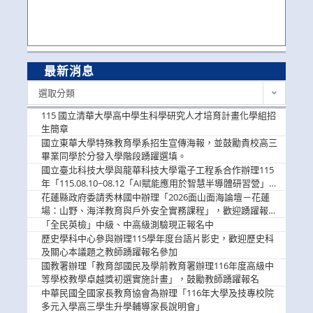
最新消息
最
選取分類
新
消
115 國立清華大學高中學生科學研究人才培育計畫化學組招
息
生簡章
國立東華大學特殊教育學系招生宣傳海報，並鼓勵貴校高三
畢業同學於分發入學階段踴躍選填。
國立臺北科技大學與龍華科技大學電子工程系合作辦理115
年「115.08.10~08.12「AI賦能應用於智慧半導體研習營」，
歡迎學生踴躍報名參加
花蓮縣政府委請秀林國中辦理「2026面山面海論壇－花蓮
場：山野、海洋教育與戶外安全實務課程」，歡迎踴躍報名
參加
「全民英檢」中級、中高級測驗現正報名中
歷史學科中心參與辦理115學年度台語片影史，歡迎歷史科
及關心本議題之教師踴躍報名參加
國教署辦理「教育部國民及學前教育署辦理116年度高級中
等學校教學卓越獎初選實施計畫」，鼓勵教師踴躍報名
中華民國全國家長教育協會為辦理「116年大學及技專校院
多元入學高三學生升學輔導家長說明會」