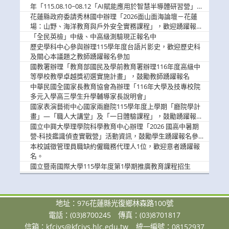
息
年「115.08.10~08.12「AI賦能應用於智慧半導體研習營」，
歡迎學生踴躍報名參加
花蓮縣政府委請秀林國中辦理「2026面山面海論壇－花蓮
場：山野、海洋教育與戶外安全實務課程」，歡迎踴躍報名
參加
「全民英檢」中級、中高級測驗現正報名中
歷史學科中心參與辦理115學年度台語片影史，歡迎歷史科
及關心本議題之教師踴躍報名參加
國教署辦理「教育部國民及學前教育署辦理116年度高級中
等學校教學卓越獎初選實施計畫」，鼓勵教師踴躍報名
中華民國全國家長教育協會為辦理「116年大學及技專校院
多元入學高三學生升學輔導家長說明會」
國家表演藝術中心國家兩廳院115學年度上學期「廳院學計
畫」—「職人大講堂」及「一日體驗課程」，鼓勵踴躍報名
參與。
國立中興大學理學院科學教育中心辦理「2026 國高中暑期
營-科技鑑識偵查實戰營」活動資訊，鼓勵學生踴躍報名參
加。
本校誠徵管理員職缺約僱職務代理人1位，歡迎意者踴躍報
名。
國立暨南國際大學115學年度第1學期推廣教育課程招生
地址：976花蓮縣光復鄉林森路100號
電話：(03)8700245
傳真：(03)8701817
信箱：
kfcivs@kfcivs.hlc.edu.tw
統一編號：08152937