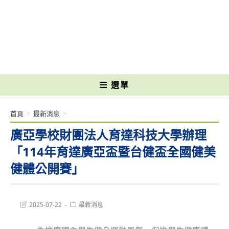
跳
轉
國立光復高級商工職業學校 National Kuangfu Commercial and Industrial
至
Vocational High School
主
要
內
容
選單
首頁
>
最新消息
>
廣亞學校財團法人育達科技大學辦理
「114年育達廣亞盃暨台健盃全國健美
健體公開賽」
Post
Post
2025-07-22
最新消息
last
category:
modified: