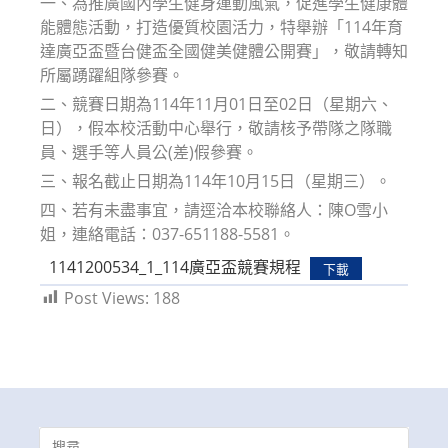
一、為推廣國內學生健身運動風氣，促進學生健康體
能體態活動，打造優質校園活力，特舉辦「114年育
達廣亞盃暨台健盃全國健美健體公開賽」，敬請轉知
所屬踴躍組隊參賽。
二、競賽日期為114年11月01日至02日（星期六、
日），假本校活動中心舉行，敬請核予帶隊之隊職
員、選手等人員公(差)假參賽。
三、報名截止日期為114年10月15日（星期三）。
四、若有未盡事宜，請逕洽本校聯絡人：陳O雪小
姐，連絡電話：037-651188-5581。
1141200534_1_114廣亞盃競賽規程
下載
Post Views:
188
Search