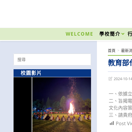
跳
轉
至
國立光復高級商工職業學校 National Kuangfu Commercial and Industrial Vocati
主
要
WELCOME
學校簡介
內
容
首頁
>
最新
Search
教育部
for:
校園影片
Post
2024-10-1
last
modified:
一、依據立法
二、旨揭電
文化內容策
三、請貴
Post Vi