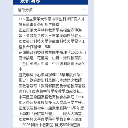
最新消息
最
選取分類
新
消
115 國立清華大學高中學生科學研究人才
息
培育計畫化學組招生簡章
國立東華大學特殊教育學系招生宣傳海
報，並鼓勵貴校高三畢業同學於分發入學
階段踴躍選填。
國立臺北科技大學與龍華科技大學電子工
程系合作辦理115年
「115.08.10~08.12「AI賦能應用於智慧半
花蓮縣政府委請秀林國中辦理「2026面山
導體研習營」，歡迎學生踴躍報名參加
面海論壇－花蓮場：山野、海洋教育與戶
外安全實務課程」，歡迎踴躍報名參加
「全民英檢」中級、中高級測驗現正報名
中
歷史學科中心參與辦理115學年度台語片
影史，歡迎歷史科及關心本議題之教師踴
躍報名參加
國教署辦理「教育部國民及學前教育署辦
理116年度高級中等學校教學卓越獎初選
實施計畫」，鼓勵教師踴躍報名
中華民國全國家長教育協會為辦理「116
年大學及技專校院多元入學高三學生升學
輔導家長說明會」
國家表演藝術中心國家兩廳院115學年度
上學期「廳院學計畫」—「職人大講堂」
及「一日體驗課程」，鼓勵踴躍報名參
國立中興大學理學院科學教育中心辦理
與。
「2026 國高中暑期營-科技鑑識偵查實戰