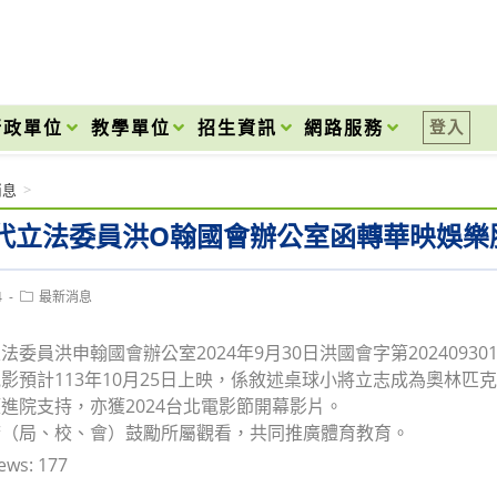
onal High School
行政單位
教學單位
招生資訊
網路服務
登入
消息
>
代立法委員洪O翰國會辦公室函轉華映娛樂
Post
4
最新消息
category:
委員洪申翰國會辦公室2024年9月30日洪國會字第20240930
影預計113年10月25日上映，係敘述桌球小將立志成為奧林
進院支持，亦獲2024台北電影節開幕影片。
府（局、校、會）鼓勵所屬觀看，共同推廣體育教育。
ews:
177