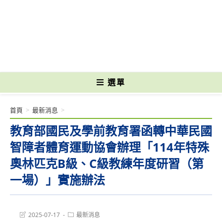
跳
轉
國立光復高級商工職業學校 National Kuangfu Commercial and Industrial
至
Vocational High School
主
要
內
容
選單
首頁
>
最新消息
>
教育部國民及學前教育署函轉中華民國
智障者體育運動協會辦理「114年特殊
奧林匹克B級、C級教練年度研習（第
一場）」實施辦法
Post
Post
2025-07-17
最新消息
last
category: