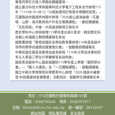
畢業同學於分發入學階段踴躍選填。
國立臺北科技大學與龍華科技大學電子工程系合作辦理115
年「115.08.10~08.12「AI賦能應用於智慧半導體研習營」，
歡迎學生踴躍報名參加
花蓮縣政府委請秀林國中辦理「2026面山面海論壇－花蓮
場：山野、海洋教育與戶外安全實務課程」，歡迎踴躍報名
參加
「全民英檢」中級、中高級測驗現正報名中
歷史學科中心參與辦理115學年度台語片影史，歡迎歷史科
及關心本議題之教師踴躍報名參加
國教署辦理「教育部國民及學前教育署辦理116年度高級中
等學校教學卓越獎初選實施計畫」，鼓勵教師踴躍報名
中華民國全國家長教育協會為辦理「116年大學及技專校院
多元入學高三學生升學輔導家長說明會」
國家表演藝術中心國家兩廳院115學年度上學期「廳院學計
畫」—「職人大講堂」及「一日體驗課程」，鼓勵踴躍報名
參與。
國立中興大學理學院科學教育中心辦理「2026 國高中暑期
營-科技鑑識偵查實戰營」活動資訊，鼓勵學生踴躍報名參
加。
地址：976花蓮縣光復鄉林森路100號
電話：(03)8700245
傳真：(03)8701817
信箱：
kfcivs@kfcivs.hlc.edu.tw
統一編號：08152937
網站地圖
隱私權保護
安全政策