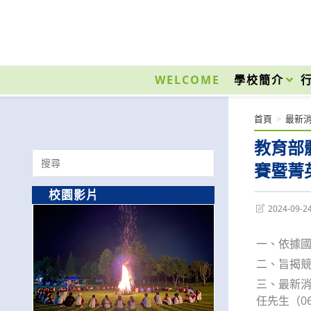
跳
轉
至
國立光復高級商工職業學校 National Kuangfu Commercial and Industrial Vocati
主
要
WELCOME
學校簡介
內
容
首頁
>
最新
教育部
Search
賽暨菁
for:
校園影片
Post
2024-09-2
last
modified:
一、依據國立
二、旨揭競
三、最新消息
任先生（06-