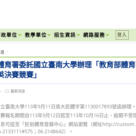
onal High School
行政單位
教學單位
招生資訊
網路服務
登入
消息
>
體育署委託國立臺南大學辦理「教育部體育
英決賽競賽」
Post
4
最新消息
category:
臺南大學113年9月11日南大民體字第1130017893號函辦理
賽報名期間自113年9月12日起至113年10月16日止，逾期
可逕至「民俗體育發展中心」網站瀏覽（網址http://custom.
2133111#575；06-2148642）。