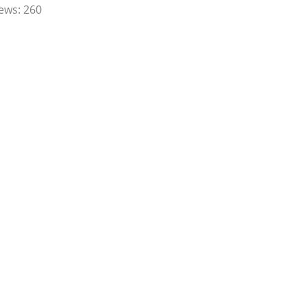
ews:
260