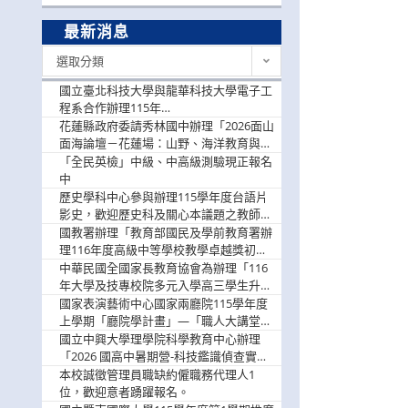
最新消息
最
選取分類
新
消
國立臺北科技大學與龍華科技大學電子工
息
程系合作辦理115年
「115.08.10~08.12「AI賦能應用於智慧半
花蓮縣政府委請秀林國中辦理「2026面山
導體研習營」，歡迎學生踴躍報名參加
面海論壇－花蓮場：山野、海洋教育與戶
外安全實務課程」，歡迎踴躍報名參加
「全民英檢」中級、中高級測驗現正報名
中
歷史學科中心參與辦理115學年度台語片
影史，歡迎歷史科及關心本議題之教師踴
躍報名參加
國教署辦理「教育部國民及學前教育署辦
理116年度高級中等學校教學卓越獎初選
實施計畫」，鼓勵教師踴躍報名
中華民國全國家長教育協會為辦理「116
年大學及技專校院多元入學高三學生升學
輔導家長說明會」
國家表演藝術中心國家兩廳院115學年度
上學期「廳院學計畫」—「職人大講堂」
及「一日體驗課程」，鼓勵踴躍報名參
國立中興大學理學院科學教育中心辦理
與。
「2026 國高中暑期營-科技鑑識偵查實戰
營」活動資訊，鼓勵學生踴躍報名參加。
本校誠徵管理員職缺約僱職務代理人1
位，歡迎意者踴躍報名。