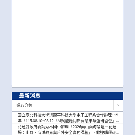
最新消息
最
選取分類
新
消
國立臺北科技大學與龍華科技大學電子工程系合作辦理115
息
年「115.08.10~08.12「AI賦能應用於智慧半導體研習營」，
歡迎學生踴躍報名參加
花蓮縣政府委請秀林國中辦理「2026面山面海論壇－花蓮
場：山野、海洋教育與戶外安全實務課程」，歡迎踴躍報名