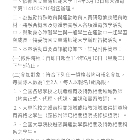
一、依據國立臺灣師範大學114年3月13日師大體育
字第1141006210號函辦理。
二、為鼓勵特殊教育與運動教育人員研發適應體育教
材，將融合概念及身體素養融入各項體育教學活動
中，幫助身心障礙學生與一般學生在運動中一起學習
與成長，特委請國立臺灣師範大學辦理旨揭活動。
三、本案活動重要資訊摘錄如下，詳見附件簡章：
(一)徵件時程：自即日起至114年6月10日（星期二）
下午5時止。
(二)參加對象：符合下列任一資格者均可報名參加，
每團隊人數為1至2人，每人以報名1組為限。
１、全國各級學校之現職體育及特教相關領域教師
（均含正式、代理、代課、兼課和實習教師）。
２、大專院校之體育相關領域或特教領域取得師資培
育資格之學生（應檢附師培相關證明或修課證明）。
３、全國大專院校遊憩與運動學群相關及特教相關科
系之學生。