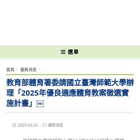
跳
轉
國立光復高級商工職業學校 National Kuangfu Commercial and Industrial
至
Vocational High School
主
要
內
容
選單
首頁
>
最新消息
>
教育部體育署委請國立臺灣師範大學辦
理「2025年優良適應體育教案徵選實
施計畫」￼
Post
Post
2025-03-25
最新消息
last
category:
modified: