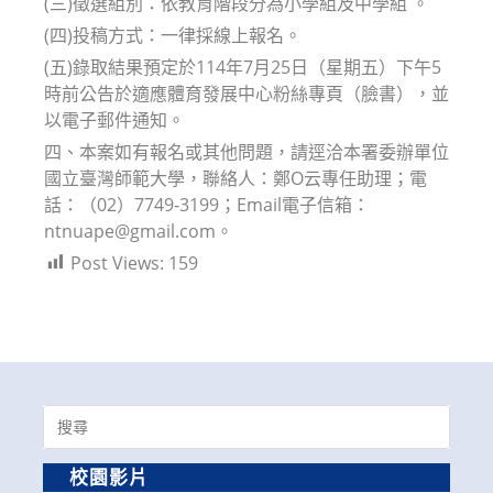
(三)徵選組別：依教育階段分為小學組及中學組 。
(四)投稿方式：一律採線上報名。
(五)錄取結果預定於114年7月25日（星期五）下午5
時前公告於適應體育發展中心粉絲專頁（臉書），並
以電子郵件通知。
四、本案如有報名或其他問題，請逕洽本署委辦單位
國立臺灣師範大學，聯絡人：鄭O云專任助理；電
話：（02）7749-3199；Email電子信箱：
ntnuape@gmail.com。
Post Views:
159
Search
for:
校園影片