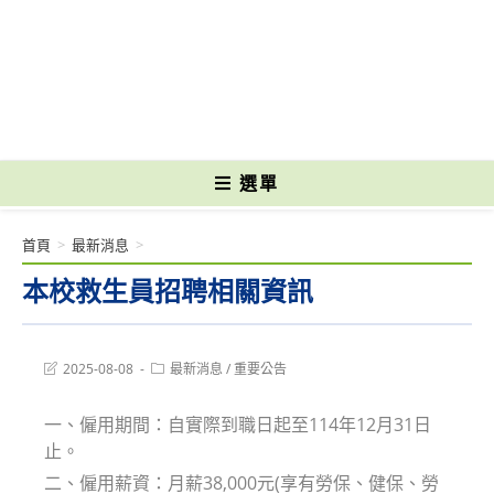
跳
轉
國立光復高級商工職業學校 National Kuangfu Commercial and Industrial
至
Vocational High School
主
要
內
容
選單
首頁
>
最新消息
>
本校救生員招聘相關資訊
Post
Post
2025-08-08
最新消息
/
重要公告
last
category:
modified:
一、僱用期間：自實際到職日起至114年12月31日
止。
二、僱用薪資：月薪38,000元(享有勞保、健保、勞