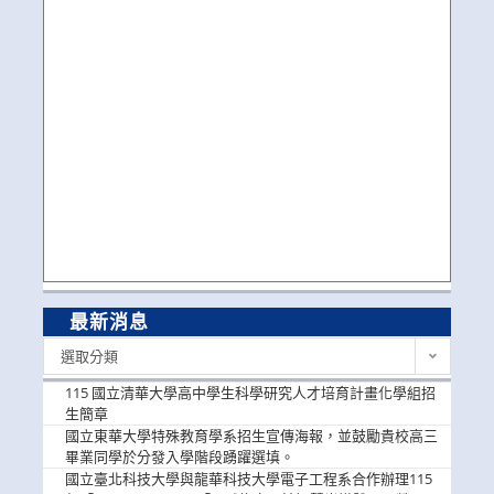
最新消息
最
選取分類
新
消
115 國立清華大學高中學生科學研究人才培育計畫化學組招
息
生簡章
國立東華大學特殊教育學系招生宣傳海報，並鼓勵貴校高三
畢業同學於分發入學階段踴躍選填。
國立臺北科技大學與龍華科技大學電子工程系合作辦理115