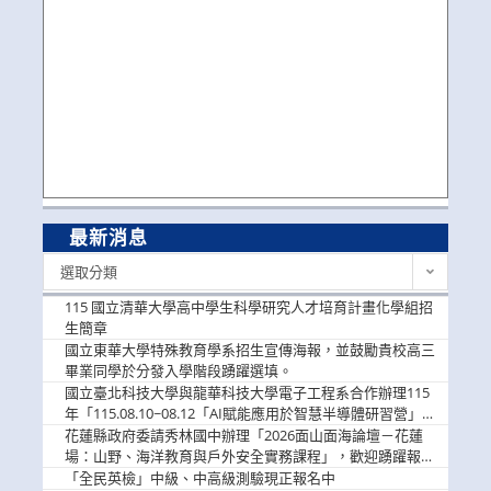
最新消息
最
選取分類
新
消
115 國立清華大學高中學生科學研究人才培育計畫化學組招
息
生簡章
國立東華大學特殊教育學系招生宣傳海報，並鼓勵貴校高三
畢業同學於分發入學階段踴躍選填。
國立臺北科技大學與龍華科技大學電子工程系合作辦理115
年「115.08.10~08.12「AI賦能應用於智慧半導體研習營」，
歡迎學生踴躍報名參加
花蓮縣政府委請秀林國中辦理「2026面山面海論壇－花蓮
場：山野、海洋教育與戶外安全實務課程」，歡迎踴躍報名
參加
「全民英檢」中級、中高級測驗現正報名中