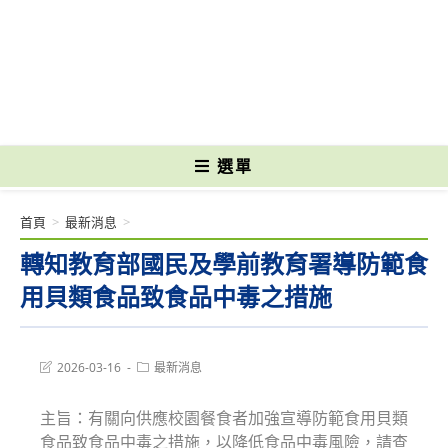
跳
轉
國立光復高級商工職業學校 National Kuangfu Commercial and Industrial
至
Vocational High School
主
要
內
容
選單
首頁
>
最新消息
>
轉知教育部國民及學前教育署導防範食
用貝類食品致食品中毒之措施
Post
Post
2026-03-16
最新消息
last
category:
modified:
主旨：有關向供應校園餐食者加強宣導防範食用貝類
食品致食品中毒之措施，以降低食品中毒風險，請查