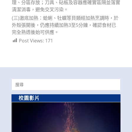
理、分區存放；刀具、砧板及容器應確實區隔並落實
清潔消毒，避免交叉污染。
(三)澈底加熱：蛤蜊、牡蠣等貝類經加熱烹調時，於
外殼張開後，仍應持續加熱3至5分鐘，確認食材已
完全熟透後始可供應。
Post Views:
171
Search
for:
校園影片