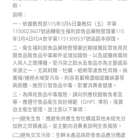
照。
說明：
一、依據教育部115年3月6日臺教綜（五）字第
1150023607號函轉衛生福利部食品藥物管理署115
年3月4日FDA食字第1151300537號函副本辦理。
二、衛生福利部食品藥物管理署近期接獲民眾食用貝
類食品致食品中毒案件呈增加趨勢，以及諾羅病毒除
人與人之間傳播，受污染之飲水及食品亦為主要感染
來源之一，尤其蚵類、牡蠣、蛤蜊等濾食性貝類，倘
養殖/捕撈水域受污染，則容易蓄積濃縮諾羅病毒等
病原體，進而引發食品中毒，影響消費者健康。
三、為降低食品中毒風險，請向供應校園餐食者宣
導，應遵守食品衛生良好規範（GHP）準則，落實
自主衛生管理，並注意以下事項：
(一)避免生食：應避免供應生食牡蠣或其他未經充分
加熱之貝類產品，並主動向消費者說明生食風險。
(二)避免交叉污染：生鮮水產品與即食食品應分開處