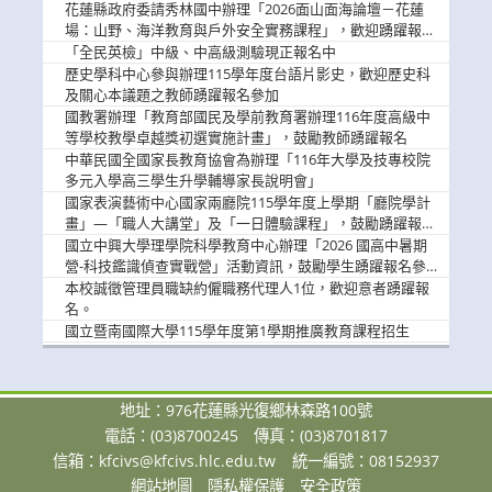
歡迎學生踴躍報名參加
花蓮縣政府委請秀林國中辦理「2026面山面海論壇－花蓮
場：山野、海洋教育與戶外安全實務課程」，歡迎踴躍報名
參加
「全民英檢」中級、中高級測驗現正報名中
歷史學科中心參與辦理115學年度台語片影史，歡迎歷史科
及關心本議題之教師踴躍報名參加
國教署辦理「教育部國民及學前教育署辦理116年度高級中
等學校教學卓越獎初選實施計畫」，鼓勵教師踴躍報名
中華民國全國家長教育協會為辦理「116年大學及技專校院
多元入學高三學生升學輔導家長說明會」
國家表演藝術中心國家兩廳院115學年度上學期「廳院學計
畫」—「職人大講堂」及「一日體驗課程」，鼓勵踴躍報名
參與。
國立中興大學理學院科學教育中心辦理「2026 國高中暑期
營-科技鑑識偵查實戰營」活動資訊，鼓勵學生踴躍報名參
加。
本校誠徵管理員職缺約僱職務代理人1位，歡迎意者踴躍報
名。
國立暨南國際大學115學年度第1學期推廣教育課程招生
地址：976花蓮縣光復鄉林森路100號
電話：(03)8700245
傳真：(03)8701817
信箱：
kfcivs@kfcivs.hlc.edu.tw
統一編號：08152937
網站地圖
隱私權保護
安全政策