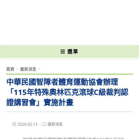
跳
轉
國立光復高級商工職業學校 National Kuangfu Commercial and Industrial
至
Vocational High School
主
要
內
容
選單
首頁
>
最新消息
>
中華民國智障者體育運動協會辦理
「115年特殊奧林匹克滾球C級裁判認
證講習會」實施計畫
Post
Post
2026-02-13
最新消息
last
category:
modified: