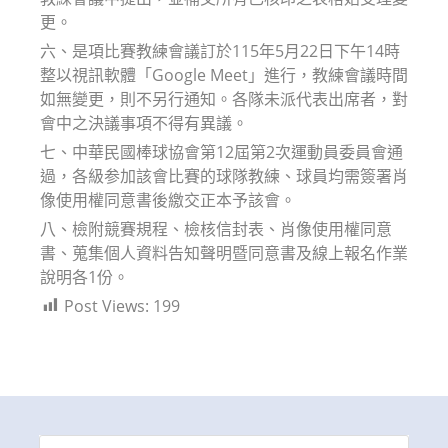
更。
六、是項比賽教練會議訂於115年5月22日下午14時
整以視訊軟體「Google Meet」進行，教練會議時間
如無變更，則不另行通知。各隊未派代表出席者，對
會中之決議事項不得有異議。
七、中華民國棒球協會第12屆第2次運動員委員會通
過，各級参加該會比賽的球隊教練、球員均需簽署肖
像使用權同意書後繳交正本予該會。
八、檢附競賽規程、檢核信封表、肖像使用權同意
書、蒐集個人資料告知聲明暨同意書及線上報名作業
說明各1份。
Post Views:
199
Search