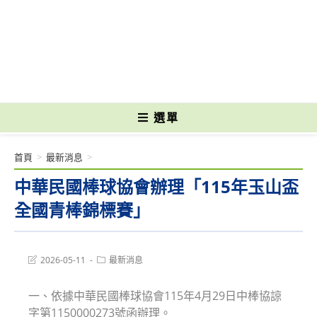
跳
轉
國立光復高級商工職業學校 National Kuangfu Commercial and Industrial
至
Vocational High School
主
要
內
容
選單
首頁
>
最新消息
>
中華民國棒球協會辦理「115年玉山盃
全國青棒錦標賽」
Post
Post
2026-05-11
最新消息
last
category:
modified:
一、依據中華民國棒球協會115年4月29日中棒協諒
字第1150000273號函辦理。