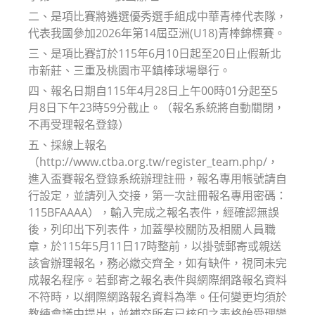
二、是項比賽將遴選優秀選手組成中華青棒代表隊，
代表我國參加2026年第14屆亞洲(U18)青棒錦標賽。
三、是項比賽訂於115年6月10日起至20日止假新北
市新莊、三重及桃園市平鎮棒球場舉行。
四、報名日期自115年4月28日上午00時01分起至5
月8日下午23時59分截止。（報名系統將自動關閉，
不再受理報名登錄）
五、採線上報名
（http://www.ctba.org.tw/register_team.php/，
進入盃賽報名登錄系統辦理註冊，報名專用帳號請自
行設定，並請列入交接，第一次註冊報名專用密碼：
115BFAAAA），輸入完成之報名表件，經確認無誤
後，列印出下列表件，加蓋學校關防及相關人員職
章，於115年5月11日17時整前，以掛號郵寄或親送
該會辦理報名，務必繳交齊全，如有缺件，視同未完
成報名程序。若郵寄之報名表件與網際網路報名資料
不符時，以網際網路報名資料為準。任何變更均須於
教練會議中提出，並補交所有已核印之表格始受理變