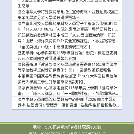
115 國立清華大學高中學生科學研究人才培育計畫化學組招
息
生簡章
國立東華大學特殊教育學系招生宣傳海報，並鼓勵貴校高三
畢業同學於分發入學階段踴躍選填。
國立臺北科技大學與龍華科技大學電子工程系合作辦理115
年「115.08.10~08.12「AI賦能應用於智慧半導體研習營」，
歡迎學生踴躍報名參加
花蓮縣政府委請秀林國中辦理「2026面山面海論壇－花蓮
場：山野、海洋教育與戶外安全實務課程」，歡迎踴躍報名
參加
「全民英檢」中級、中高級測驗現正報名中
歷史學科中心參與辦理115學年度台語片影史，歡迎歷史科
及關心本議題之教師踴躍報名參加
國教署辦理「教育部國民及學前教育署辦理116年度高級中
等學校教學卓越獎初選實施計畫」，鼓勵教師踴躍報名
中華民國全國家長教育協會為辦理「116年大學及技專校院
多元入學高三學生升學輔導家長說明會」
國家表演藝術中心國家兩廳院115學年度上學期「廳院學計
畫」—「職人大講堂」及「一日體驗課程」，鼓勵踴躍報名
參與。
國立中興大學理學院科學教育中心辦理「2026 國高中暑期
營-科技鑑識偵查實戰營」活動資訊，鼓勵學生踴躍報名參
加。
地址：976花蓮縣光復鄉林森路100號
電話：(03)8700245
傳真：(03)8701817