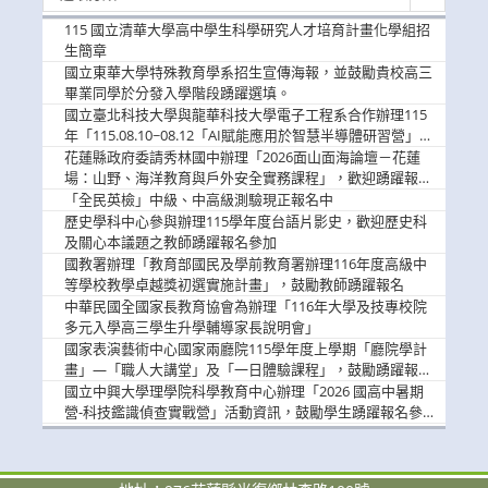
新
消
115 國立清華大學高中學生科學研究人才培育計畫化學組招
息
生簡章
國立東華大學特殊教育學系招生宣傳海報，並鼓勵貴校高三
畢業同學於分發入學階段踴躍選填。
國立臺北科技大學與龍華科技大學電子工程系合作辦理115
年「115.08.10~08.12「AI賦能應用於智慧半導體研習營」，
歡迎學生踴躍報名參加
花蓮縣政府委請秀林國中辦理「2026面山面海論壇－花蓮
場：山野、海洋教育與戶外安全實務課程」，歡迎踴躍報名
參加
「全民英檢」中級、中高級測驗現正報名中
歷史學科中心參與辦理115學年度台語片影史，歡迎歷史科
及關心本議題之教師踴躍報名參加
國教署辦理「教育部國民及學前教育署辦理116年度高級中
等學校教學卓越獎初選實施計畫」，鼓勵教師踴躍報名
中華民國全國家長教育協會為辦理「116年大學及技專校院
多元入學高三學生升學輔導家長說明會」
國家表演藝術中心國家兩廳院115學年度上學期「廳院學計
畫」—「職人大講堂」及「一日體驗課程」，鼓勵踴躍報名
參與。
國立中興大學理學院科學教育中心辦理「2026 國高中暑期
營-科技鑑識偵查實戰營」活動資訊，鼓勵學生踴躍報名參
加。