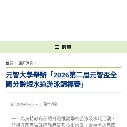
跳
轉
國立光復高級商工職業學校 National Kuangfu Commercial and Industrial
至
Vocational High School
主
要
內
容
選單
首頁
>
最新消息
>
元智大學舉辦「2026第二屆元智盃全
國分齡短水道游泳錦標賽」
Post
Post
2026-06-08
最新消息
last
category:
modified:
一、為支持教育部體育署推動學校游泳及水域活動，
並提升國民游泳運動品質及技術水準，本校將於民國