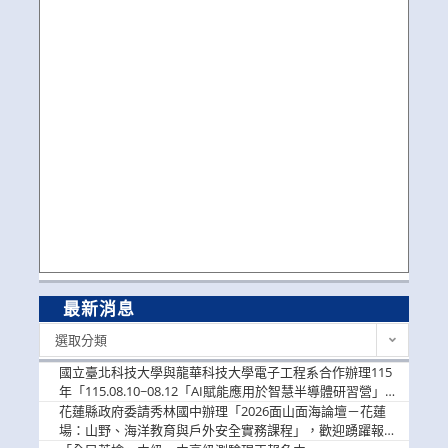
最新消息
最
選取分類
新
消
國立臺北科技大學與龍華科技大學電子工程系合作辦理115
息
年「115.08.10~08.12「AI賦能應用於智慧半導體研習營」，
歡迎學生踴躍報名參加
花蓮縣政府委請秀林國中辦理「2026面山面海論壇－花蓮
場：山野、海洋教育與戶外安全實務課程」，歡迎踴躍報名