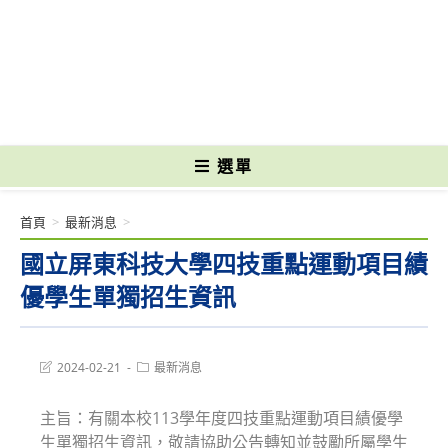
跳
轉
國立光復高級商工職業學校 National Kuangfu Commercial and Industrial
至
Vocational High School
主
要
內
容
選單
首頁
>
最新消息
>
國立屏東科技大學四技重點運動項目績
優學生單獨招生資訊
Post
Post
2024-02-21
最新消息
last
category:
modified:
主旨：有關本校113學年度四技重點運動項目績優學
生單獨招生資訊，敬請協助公告轉知並鼓勵所屬學生