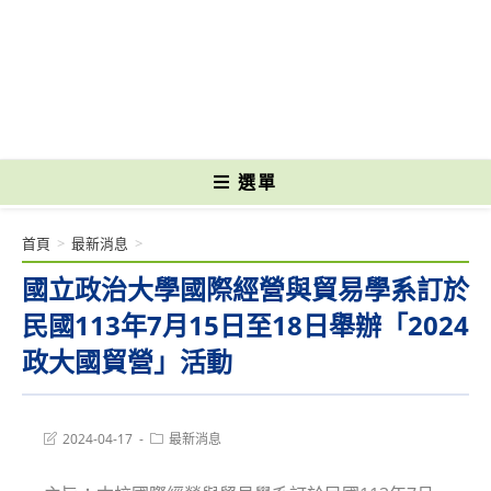
跳
轉
國立光復高級商工職業學校 National Kuangfu Commercial and Industrial
至
Vocational High School
主
要
內
容
選單
首頁
>
最新消息
>
國立政治大學國際經營與貿易學系訂於
民國113年7月15日至18日舉辦「2024
政大國貿營」活動
Post
Post
2024-04-17
最新消息
last
category:
modified: