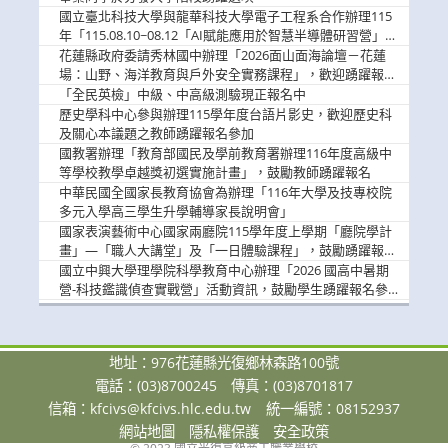
國立臺北科技大學與龍華科技大學電子工程系合作辦理115
年「115.08.10~08.12「AI賦能應用於智慧半導體研習營」，
歡迎學生踴躍報名參加
花蓮縣政府委請秀林國中辦理「2026面山面海論壇－花蓮
場：山野、海洋教育與戶外安全實務課程」，歡迎踴躍報名
參加
「全民英檢」中級、中高級測驗現正報名中
歷史學科中心參與辦理115學年度台語片影史，歡迎歷史科
及關心本議題之教師踴躍報名參加
國教署辦理「教育部國民及學前教育署辦理116年度高級中
等學校教學卓越獎初選實施計畫」，鼓勵教師踴躍報名
中華民國全國家長教育協會為辦理「116年大學及技專校院
多元入學高三學生升學輔導家長說明會」
國家表演藝術中心國家兩廳院115學年度上學期「廳院學計
畫」—「職人大講堂」及「一日體驗課程」，鼓勵踴躍報名
參與。
國立中興大學理學院科學教育中心辦理「2026 國高中暑期
營-科技鑑識偵查實戰營」活動資訊，鼓勵學生踴躍報名參
加。
地址：976花蓮縣光復鄉林森路100號
電話：(03)8700245
傳真：(03)8701817
信箱：
kfcivs@kfcivs.hlc.edu.tw
統一編號：08152937
網站地圖
隱私權保護
安全政策