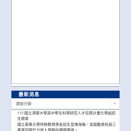
最新消息
最
選取分類
新
消
115 國立清華大學高中學生科學研究人才培育計畫化學組招
息
生簡章
國立東華大學特殊教育學系招生宣傳海報，並鼓勵貴校高三
畢業同學於分發入學階段踴躍選填。