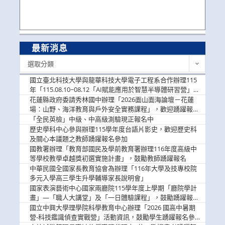
最新消息
最
選取分類
新
消
國立臺北科技大學與龍華科技大學電子工程系合作辦理115
息
年「115.08.10~08.12「AI賦能應用於智慧半導體研習營」，
歡迎學生踴躍報名參加
花蓮縣政府委請秀林國中辦理「2026面山面海論壇－花蓮
場：山野、海洋教育與戶外安全實務課程」，歡迎踴躍報名
參加
「全民英檢」中級、中高級測驗現正報名中
歷史學科中心參與辦理115學年度台語片影史，歡迎歷史科
及關心本議題之教師踴躍報名參加
國教署辦理「教育部國民及學前教育署辦理116年度高級中
等學校教學卓越獎初選實施計畫」，鼓勵教師踴躍報名
中華民國全國家長教育協會為辦理「116年大學及技專校院
多元入學高三學生升學輔導家長說明會」
國家表演藝術中心國家兩廳院115學年度上學期「廳院學計
畫」—「職人大講堂」及「一日體驗課程」，鼓勵踴躍報名
參與。
國立中興大學理學院科學教育中心辦理「2026 國高中暑期
營-科技鑑識偵查實戰營」活動資訊，鼓勵學生踴躍報名參