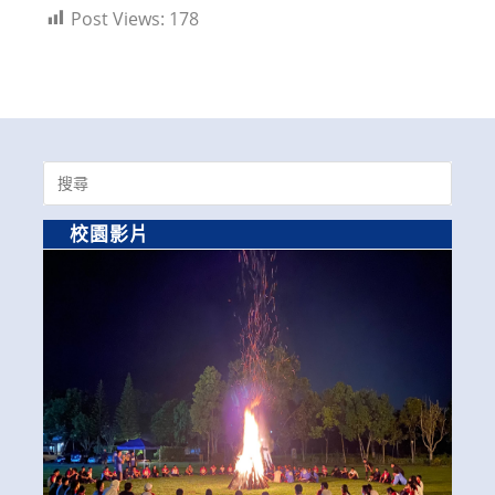
Post Views:
178
Search
for:
校園影片