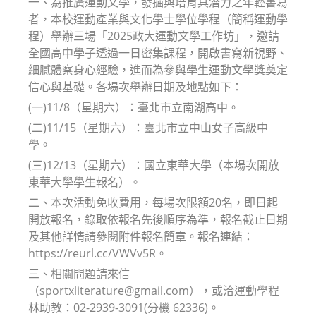
一、為推廣運動文學，發掘與培育具潛力之年輕書寫
者，本校運動產業與文化學士學位學程（簡稱運動學
程）舉辦三場「2025政大運動文學工作坊」，邀請
全國高中學子透過一日密集課程，開啟書寫新視野、
細膩體察身心經驗，進而為參與學生運動文學獎奠定
信心與基礎。各場次舉辦日期及地點如下：
(一)11/8（星期六）：臺北市立南湖高中。
(二)11/15（星期六）：臺北市立中山女子高級中
學。
(三)12/13（星期六）：國立東華大學（本場次開放
東華大學學生報名）。
二、本次活動免收費用，每場次限額20名，即日起
開放報名，錄取依報名先後順序為準，報名截止日期
及其他詳情請參閱附件報名簡章。報名連結：
https://reurl.cc/VWVv5R。
三、相關問題請來信
（sportxliterature@gmail.com），或洽運動學程
林助教：02-2939-3091(分機 62336)。