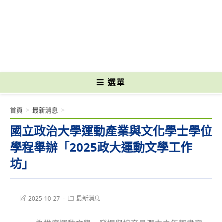
跳
轉
國立光復高級商工職業學校 National Kuangfu Commercial and Industrial
至
Vocational High School
主
要
內
容
選單
首頁
>
最新消息
>
國立政治大學運動產業與文化學士學位
學程舉辦「2025政大運動文學工作
坊」
Post
Post
2025-10-27
最新消息
last
category:
modified: