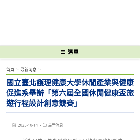
跳
轉
國立光復高級商工職業學校 National Kuangfu Commercial and Industrial
至
Vocational High School
主
要
內
容
選單
首頁
>
最新消息
>
國立臺北護理健康大學休閒產業與健康
促進系舉辦「第六屆全國休閒健康盃旅
遊行程設計創意競賽」
Post
Post
2025-10-14
最新消息
last
category:
modified: