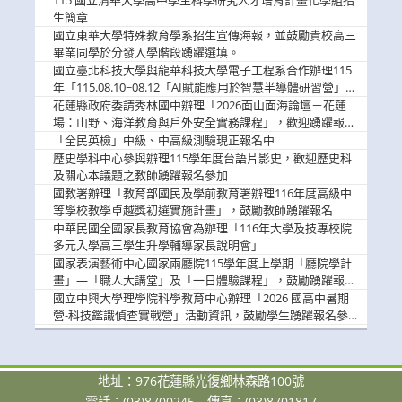
115 國立清華大學高中學生科學研究人才培育計畫化學組招
息
生簡章
國立東華大學特殊教育學系招生宣傳海報，並鼓勵貴校高三
畢業同學於分發入學階段踴躍選填。
國立臺北科技大學與龍華科技大學電子工程系合作辦理115
年「115.08.10~08.12「AI賦能應用於智慧半導體研習營」，
歡迎學生踴躍報名參加
花蓮縣政府委請秀林國中辦理「2026面山面海論壇－花蓮
場：山野、海洋教育與戶外安全實務課程」，歡迎踴躍報名
參加
「全民英檢」中級、中高級測驗現正報名中
歷史學科中心參與辦理115學年度台語片影史，歡迎歷史科
及關心本議題之教師踴躍報名參加
國教署辦理「教育部國民及學前教育署辦理116年度高級中
等學校教學卓越獎初選實施計畫」，鼓勵教師踴躍報名
中華民國全國家長教育協會為辦理「116年大學及技專校院
多元入學高三學生升學輔導家長說明會」
國家表演藝術中心國家兩廳院115學年度上學期「廳院學計
畫」—「職人大講堂」及「一日體驗課程」，鼓勵踴躍報名
參與。
國立中興大學理學院科學教育中心辦理「2026 國高中暑期
營-科技鑑識偵查實戰營」活動資訊，鼓勵學生踴躍報名參
加。
地址：976花蓮縣光復鄉林森路100號
電話：(03)8700245
傳真：(03)8701817