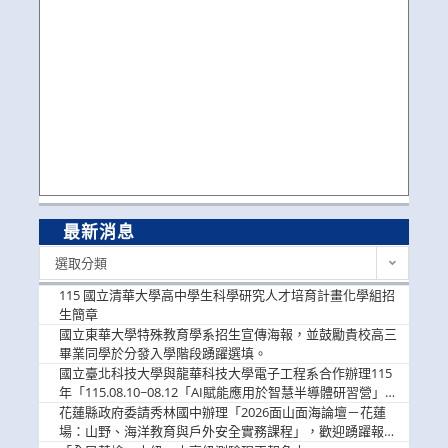
最新消息
最
選取分類
新
消
115 國立清華大學高中學生科學研究人才培育計畫化學組招
息
生簡章
國立東華大學特殊教育學系招生宣傳海報，並鼓勵貴校高三
畢業同學於分發入學階段踴躍選填。
國立臺北科技大學與龍華科技大學電子工程系合作辦理115
年「115.08.10~08.12「AI賦能應用於智慧半導體研習營」，
歡迎學生踴躍報名參加
花蓮縣政府委請秀林國中辦理「2026面山面海論壇－花蓮
場：山野、海洋教育與戶外安全實務課程」，歡迎踴躍報名