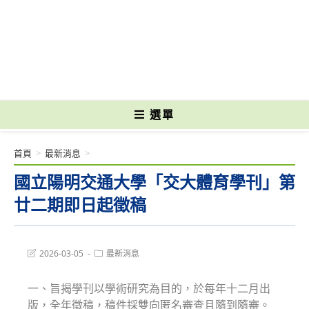
跳
轉
國立光復高級商工職業學校 National Kuangfu Commercial and Industrial
至
Vocational High School
主
要
內
容
選單
首頁
>
最新消息
>
國立陽明交通大學「交大體育學刊」第
廿二期即日起徵稿
Post
Post
2026-03-05
最新消息
last
category:
modified:
一、旨揭學刊以學術研究為目的，於每年十二月出
版，全年徵稿，稿件採雙向匿名審查且隨到隨審。