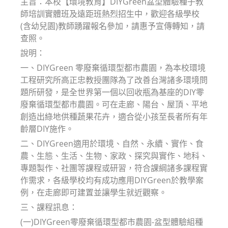
主旨：本校【環境教育】DIYGreen盆型體驗種子教
師培訓實體班及遠距班熱烈招生中，歡迎各級學校
(含幼兒園)教師踴躍報名參加，請惠予宣傳轉知，請
查照。
說明：
一、DIYGreen 零廢棄循環型都市農園，為本校環境
工程研究所高正忠教授團隊為了改善台灣諸多環境問
題所研發，是全世界第一個以回收瓶為基座的DIY零
廢棄循環型都市農園。可在走廊、陽台、屋頂、平地
創造出綠地供種蔬果花卉，適合從小孩至長者所有年
齡層DIY施作。
二、DIYGreen適用於環境、自然、永續、實作、食
農、生態、生活、生物、家政、探究與實作、地科、
專題製作、社團等課程或研習，符合課綱諸多課程實
作需求，各級學校均有成功應用DIYGreen於教學案
例，在走廊即可建置並讓學生就近觀察。
三、課程訊息：
(一)DIYGreen零廢棄循環型都市農園-盆型體驗組種