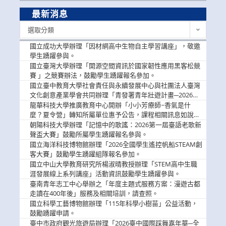
最新消息
最
選取分類
新
消
國立成功大學辦理「因材網高中生物自主學習講座」，敬邀
息
學生踴躍參與。
國立臺灣大學辦理「開源空間資訊於國家韌性應用黑客松競
賽 」之競賽辦法，鼓勵學生踴躍報名參加。
國立臺中教育大學社會責任與永續發展中心與社團法人臺灣
文化創意產業學會共同辦理「青發署青年壯遊計畫─2026臺
中舊城都市建築文化體驗」活動，敬邀學生踴躍報名參加，
龍華科技大學推廣教育中心開辦「小小芳療師~香氣是什
公告周知。
麼？夏令營」轉知所屬單位惠予公告，課程相關訊息如說
明。
朝陽科技大學辦理「記憶中的歌謠：2026第一屆臺語老歌新
聲盃大賽」鼓勵所屬學生踴躍報名參與。
國立海洋科技博物館辦理「2026全國學生遙控帆船STEAM創
客大賽」鼓勵學生踴躍組隊報名參加。
國立中山大學教育研究所楊淑晴教授辦理「STEM高中生職
涯發展線上系列講座」活動資訊鼓勵學生踴躍參與。
臺南青年志工中心舉辦之「年度主題式服務方案：漫遊古都
走讀在400年後」服務及相關培訓，請查照。
國立科學工藝博物館辦理「115年科學小樹苗」公益活動，
鼓勵踴躍申請。
臺中市政府觀光旅遊局辦理「2026臺中國際踩舞嘉年華─全