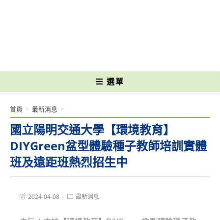
跳
轉
國立光復高級商工職業學校 National Kuangfu Commercial and Industrial
至
Vocational High School
主
要
內
容
選單
首頁
>
最新消息
>
國立陽明交通大學【環境教育】
DIYGreen盆型體驗種子教師培訓實體
班及遠距班熱烈招生中
Post
Post
2024-04-08
最新消息
last
category:
modified: