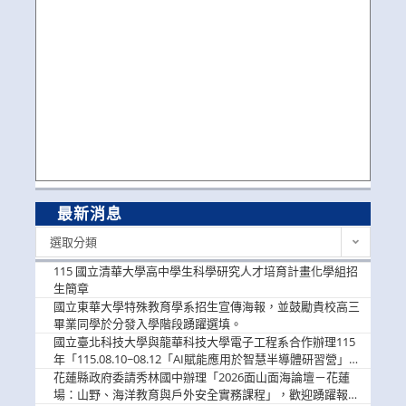
最新消息
最
選取分類
新
消
115 國立清華大學高中學生科學研究人才培育計畫化學組招
息
生簡章
國立東華大學特殊教育學系招生宣傳海報，並鼓勵貴校高三
畢業同學於分發入學階段踴躍選填。
國立臺北科技大學與龍華科技大學電子工程系合作辦理115
年「115.08.10~08.12「AI賦能應用於智慧半導體研習營」，
歡迎學生踴躍報名參加
花蓮縣政府委請秀林國中辦理「2026面山面海論壇－花蓮
場：山野、海洋教育與戶外安全實務課程」，歡迎踴躍報名