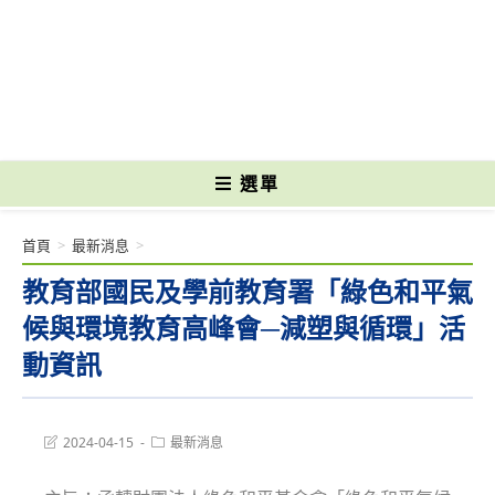
跳
轉
國立光復高級商工職業學校 National Kuangfu Commercial and Industrial
至
Vocational High School
主
要
內
容
選單
首頁
>
最新消息
>
教育部國民及學前教育署「綠色和平氣
候與環境教育高峰會─減塑與循環」活
動資訊
Post
Post
2024-04-15
最新消息
last
category:
modified: