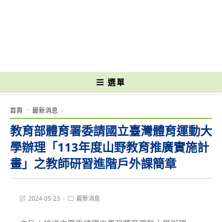
跳
轉
國立光復高級商工職業學校 National Kuangfu Commercial and Industrial
至
Vocational High School
主
要
內
容
選單
首頁
>
最新消息
>
教育部體育署委請國立臺灣體育運動大
學辦理「113年度山野教育推廣實施計
畫」之教師研習進階戶外課簡章
Post
Post
2024-05-23
最新消息
last
category:
modified: