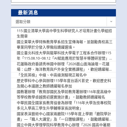
最新消息
最
選取分類
新
消
115 國立清華大學高中學生科學研究人才培育計畫化學組招
息
生簡章
國立東華大學特殊教育學系招生宣傳海報，並鼓勵貴校高三
畢業同學於分發入學階段踴躍選填。
國立臺北科技大學與龍華科技大學電子工程系合作辦理115
年「115.08.10~08.12「AI賦能應用於智慧半導體研習營」，
歡迎學生踴躍報名參加
花蓮縣政府委請秀林國中辦理「2026面山面海論壇－花蓮
場：山野、海洋教育與戶外安全實務課程」，歡迎踴躍報名
參加
「全民英檢」中級、中高級測驗現正報名中
歷史學科中心參與辦理115學年度台語片影史，歡迎歷史科
及關心本議題之教師踴躍報名參加
國教署辦理「教育部國民及學前教育署辦理116年度高級中
等學校教學卓越獎初選實施計畫」，鼓勵教師踴躍報名
中華民國全國家長教育協會為辦理「116年大學及技專校院
多元入學高三學生升學輔導家長說明會」
國家表演藝術中心國家兩廳院115學年度上學期「廳院學計
畫」—「職人大講堂」及「一日體驗課程」，鼓勵踴躍報名
參與。
國立中興大學理學院科學教育中心辦理「2026 國高中暑期