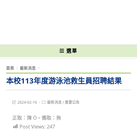
跳
轉
國立光復高級商工職業學校 National Kuangfu Commercial and Industrial
至
Vocational High School
主
要
內
容
選單
首頁
>
最新消息
>
本校113年度游泳池救生員招聘結果
Post
Post
2024-02-16
最新消息
/
重要公告
last
category:
modified:
正取：陳 O，備取：無
Post Views:
247