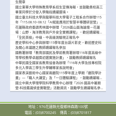
息
生簡章
國立東華大學特殊教育學系招生宣傳海報，並鼓勵貴校高三
畢業同學於分發入學階段踴躍選填。
國立臺北科技大學與龍華科技大學電子工程系合作辦理115
年「115.08.10~08.12「AI賦能應用於智慧半導體研習營」，
歡迎學生踴躍報名參加
花蓮縣政府委請秀林國中辦理「2026面山面海論壇－花蓮
場：山野、海洋教育與戶外安全實務課程」，歡迎踴躍報名
參加
「全民英檢」中級、中高級測驗現正報名中
歷史學科中心參與辦理115學年度台語片影史，歡迎歷史科
及關心本議題之教師踴躍報名參加
國教署辦理「教育部國民及學前教育署辦理116年度高級中
等學校教學卓越獎初選實施計畫」，鼓勵教師踴躍報名
中華民國全國家長教育協會為辦理「116年大學及技專校院
多元入學高三學生升學輔導家長說明會」
國家表演藝術中心國家兩廳院115學年度上學期「廳院學計
畫」—「職人大講堂」及「一日體驗課程」，鼓勵踴躍報名
參與。
國立中興大學理學院科學教育中心辦理「2026 國高中暑期
營-科技鑑識偵查實戰營」活動資訊，鼓勵學生踴躍報名參
加。
地址：976花蓮縣光復鄉林森路100號
電話：(03)8700245
傳真：(03)8701817