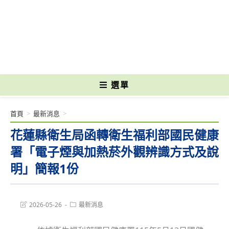
跳
轉
國立光復高級商工職業學校 National Kuangfu Commercial and Industrial
至
Vocational High School
主
要
內
容
選單
首頁
>
最新消息
>
花蓮縣衛生局函轉衛生福利部國民健康
署「電子煙與加熱菸外觀辨識方式及說
明」簡報1份
Post
Post
2026-05-26
最新消息
last
category:
modified: