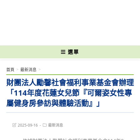
跳
轉
國立光復高級商工職業學校 National Kuangfu Commercial and Industrial
至
Vocational High School
主
要
內
容
選單
首頁
>
最新消息
>
財團法人勵馨社會福利事業基金會辦理
「114年度花蓮女兒節『可爾姿女性專
屬健身房參訪與體驗活動』」
Post
Post
2025-09-16
最新消息
last
category:
modified: