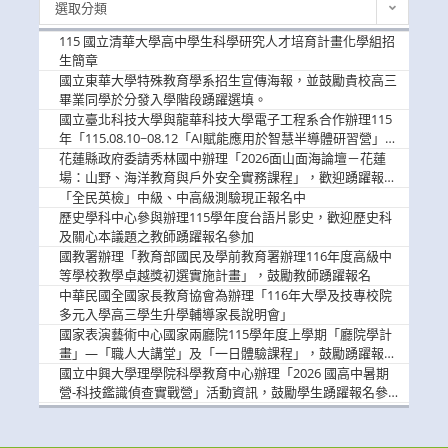
選取分類
新
消
115 國立清華大學高中學生科學研究人才培育計畫化學組招
息
生簡章
國立東華大學特殊教育學系招生宣傳海報，並鼓勵貴校高三
畢業同學於分發入學階段踴躍選填。
國立臺北科技大學與龍華科技大學電子工程系合作辦理115
年「115.08.10~08.12「AI賦能應用於智慧半導體研習營」，
歡迎學生踴躍報名參加
花蓮縣政府委請秀林國中辦理「2026面山面海論壇－花蓮
場：山野、海洋教育與戶外安全實務課程」，歡迎踴躍報名
參加
「全民英檢」中級、中高級測驗現正報名中
歷史學科中心參與辦理115學年度台語片影史，歡迎歷史科
及關心本議題之教師踴躍報名參加
國教署辦理「教育部國民及學前教育署辦理116年度高級中
等學校教學卓越獎初選實施計畫」，鼓勵教師踴躍報名
中華民國全國家長教育協會為辦理「116年大學及技專校院
多元入學高三學生升學輔導家長說明會」
國家表演藝術中心國家兩廳院115學年度上學期「廳院學計
畫」—「職人大講堂」及「一日體驗課程」，鼓勵踴躍報名
參與。
國立中興大學理學院科學教育中心辦理「2026 國高中暑期
營-科技鑑識偵查實戰營」活動資訊，鼓勵學生踴躍報名參
加。