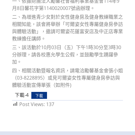
一、依據財團法人勵馨社會福利事業基金會114年9
月8日馨花字第1140020007號函辦理。
二、為增進青少女對於女性健身房及健身教練職業之
相關知能，該會將舉辦「可爾姿女性專屬健身房參訪
與體驗活動」，邀請可爾姿花蓮富安店及中正店專業
教練擔任講師。
三、該活動於10月03日（五）下午1時30分至3時30
分辦理，請各校惠允學生公假，並鼓勵學生踴躍參
加。
四、相關活動暨報名資訊，請電洽勵馨基金會張小姐
（03-8228895）或見可爾姿女性專屬健身房參訪與
體驗活動宣傳單張（如附件)
下載-4
下載
Post Views:
137