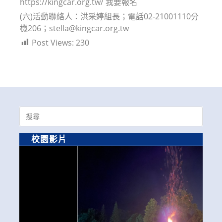
https://kingcar.org.tw/ 我要報名
(六)活動聯絡人：洪采婷組長；電話02-21001110分
機206；stella@kingcar.org.tw
Post Views:
230
Search
for:
校園影片