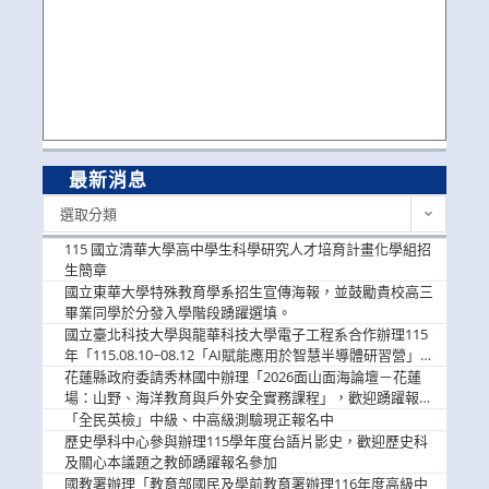
最新消息
最
選取分類
新
消
115 國立清華大學高中學生科學研究人才培育計畫化學組招
息
生簡章
國立東華大學特殊教育學系招生宣傳海報，並鼓勵貴校高三
畢業同學於分發入學階段踴躍選填。
國立臺北科技大學與龍華科技大學電子工程系合作辦理115
年「115.08.10~08.12「AI賦能應用於智慧半導體研習營」，
歡迎學生踴躍報名參加
花蓮縣政府委請秀林國中辦理「2026面山面海論壇－花蓮
場：山野、海洋教育與戶外安全實務課程」，歡迎踴躍報名
參加
「全民英檢」中級、中高級測驗現正報名中
歷史學科中心參與辦理115學年度台語片影史，歡迎歷史科
及關心本議題之教師踴躍報名參加
國教署辦理「教育部國民及學前教育署辦理116年度高級中