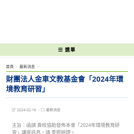
跳
轉
國立光復高級商工職業學校 National Kuangfu Commercial and Industrial
至
Vocational High School
主
要
內
容
選單
首頁
>
最新消息
>
財團法人金車文教基金會「2024年環
境教育研習」
Post
Post
2024-02-16
最新消息
last
category:
modified:
主旨：函請 貴校協助發佈本會「2024年環境教育研
習」講座訊息，請 查照辦理。