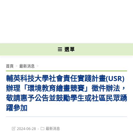
跳
轉
國立光復高級商工職業學校 National Kuangfu Commercial and Industrial
至
Vocational High School
主
要
內
容
選單
首頁
>
最新消息
>
輔英科技大學社會責任實踐計畫(USR)
辦理「環境教育繪畫競賽」徵件辦法，
敬請惠予公告並鼓勵學生或社區民眾踴
躍參加
Post
Post
2024-06-28
最新消息
last
category: