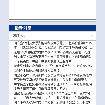
最新消息
最
選取分類
新
消
國立臺北科技大學與龍華科技大學電子工程系合作辦理115
息
年「115.08.10~08.12「AI賦能應用於智慧半導體研習營」，
歡迎學生踴躍報名參加
花蓮縣政府委請秀林國中辦理「2026面山面海論壇－花蓮
場：山野、海洋教育與戶外安全實務課程」，歡迎踴躍報名
參加
「全民英檢」中級、中高級測驗現正報名中
歷史學科中心參與辦理115學年度台語片影史，歡迎歷史科
及關心本議題之教師踴躍報名參加
國教署辦理「教育部國民及學前教育署辦理116年度高級中
等學校教學卓越獎初選實施計畫」，鼓勵教師踴躍報名
中華民國全國家長教育協會為辦理「116年大學及技專校院
多元入學高三學生升學輔導家長說明會」
國家表演藝術中心國家兩廳院115學年度上學期「廳院學計
畫」—「職人大講堂」及「一日體驗課程」，鼓勵踴躍報名
參與。
國立中興大學理學院科學教育中心辦理「2026 國高中暑期