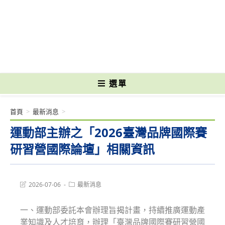
跳
轉
國立光復高級商工職業學校 National Kuangfu Commercial and Industrial
至
Vocational High School
主
要
內
容
選單
首頁
>
最新消息
>
運動部主辦之「2026臺灣品牌國際賽
研習營國際論壇」相關資訊
Post
Post
2026-07-06
最新消息
last
category:
modified:
一、運動部委託本會辦理旨揭計畫，持續推廣運動產
業知識及人才培育，辦理「臺灣品牌國際賽研習營國