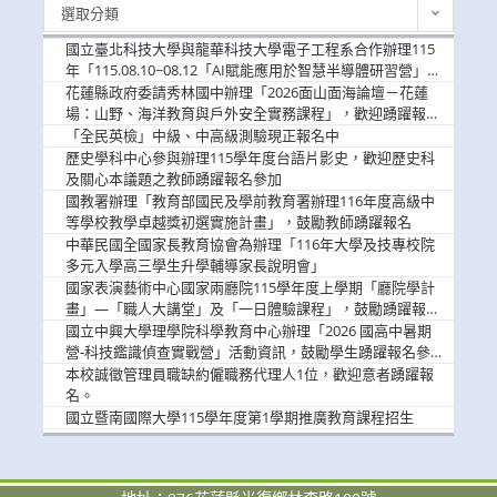
最
選取分類
新
消
國立臺北科技大學與龍華科技大學電子工程系合作辦理115
息
年「115.08.10~08.12「AI賦能應用於智慧半導體研習營」，
歡迎學生踴躍報名參加
花蓮縣政府委請秀林國中辦理「2026面山面海論壇－花蓮
場：山野、海洋教育與戶外安全實務課程」，歡迎踴躍報名
參加
「全民英檢」中級、中高級測驗現正報名中
歷史學科中心參與辦理115學年度台語片影史，歡迎歷史科
及關心本議題之教師踴躍報名參加
國教署辦理「教育部國民及學前教育署辦理116年度高級中
等學校教學卓越獎初選實施計畫」，鼓勵教師踴躍報名
中華民國全國家長教育協會為辦理「116年大學及技專校院
多元入學高三學生升學輔導家長說明會」
國家表演藝術中心國家兩廳院115學年度上學期「廳院學計
畫」—「職人大講堂」及「一日體驗課程」，鼓勵踴躍報名
參與。
國立中興大學理學院科學教育中心辦理「2026 國高中暑期
營-科技鑑識偵查實戰營」活動資訊，鼓勵學生踴躍報名參
加。
本校誠徵管理員職缺約僱職務代理人1位，歡迎意者踴躍報
名。
國立暨南國際大學115學年度第1學期推廣教育課程招生