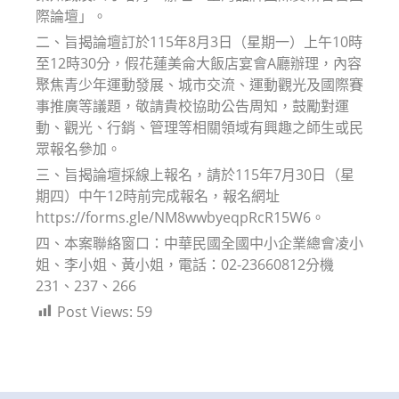
際論壇」。
二、旨揭論壇訂於115年8月3日（星期一）上午10時
至12時30分，假花蓮美侖大飯店宴會A廳辦理，內容
聚焦青少年運動發展、城市交流、運動觀光及國際賽
事推廣等議題，敬請貴校協助公告周知，鼓勵對運
動、觀光、行銷、管理等相關領域有興趣之師生或民
眾報名參加。
三、旨揭論壇採線上報名，請於115年7月30日（星
期四）中午12時前完成報名，報名網址
https://forms.gle/NM8wwbyeqpRcR15W6。
四、本案聯絡窗口：中華民國全國中小企業總會凌小
姐、李小姐、黃小姐，電話：02-23660812分機
231、237、266
Post Views:
59