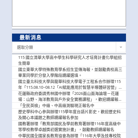
最新消息
最
選取分類
新
消
115 國立清華大學高中學生科學研究人才培育計畫化學組招
息
生簡章
國立東華大學特殊教育學系招生宣傳海報，並鼓勵貴校高三
畢業同學於分發入學階段踴躍選填。
國立臺北科技大學與龍華科技大學電子工程系合作辦理115
年「115.08.10~08.12「AI賦能應用於智慧半導體研習營」，
歡迎學生踴躍報名參加
花蓮縣政府委請秀林國中辦理「2026面山面海論壇－花蓮
場：山野、海洋教育與戶外安全實務課程」，歡迎踴躍報名
參加
「全民英檢」中級、中高級測驗現正報名中
歷史學科中心參與辦理115學年度台語片影史，歡迎歷史科
及關心本議題之教師踴躍報名參加
國教署辦理「教育部國民及學前教育署辦理116年度高級中
等學校教學卓越獎初選實施計畫」，鼓勵教師踴躍報名
中華民國全國家長教育協會為辦理「116年大學及技專校院