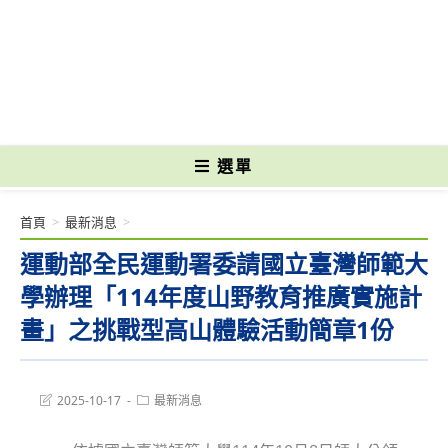
跳
轉
國立光復高級商工職業學校 National Kuangfu Commercial and Industrial
至
Vocational High School
主
要
內
容
選單
首頁
>
最新消息
>
運動部全民運動署委請國立臺灣師範大
學辦理「114年度山野教育推廣實施計
畫」之挑戰型高山體驗活動簡章1份
Post
Post
2025-10-17
最新消息
last
category:
modified: