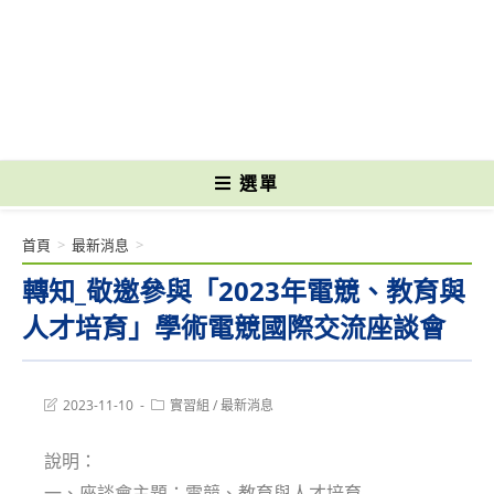
跳
轉
國立光復高級商工職業學校 National Kuangfu Commercial and Industrial
至
Vocational High School
主
要
內
容
選單
首頁
>
最新消息
>
轉知_敬邀參與「2023年電競、教育與
人才培育」學術電競國際交流座談會
Post
Post
2023-11-10
實習組
/
最新消息
last
category:
modified:
說明：
一、座談會主題：電競、教育與人才培育