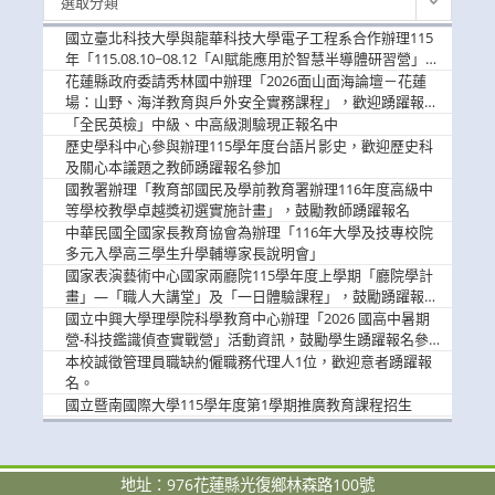
選取分類
新
消
國立臺北科技大學與龍華科技大學電子工程系合作辦理115
息
年「115.08.10~08.12「AI賦能應用於智慧半導體研習營」，
歡迎學生踴躍報名參加
花蓮縣政府委請秀林國中辦理「2026面山面海論壇－花蓮
場：山野、海洋教育與戶外安全實務課程」，歡迎踴躍報名
參加
「全民英檢」中級、中高級測驗現正報名中
歷史學科中心參與辦理115學年度台語片影史，歡迎歷史科
及關心本議題之教師踴躍報名參加
國教署辦理「教育部國民及學前教育署辦理116年度高級中
等學校教學卓越獎初選實施計畫」，鼓勵教師踴躍報名
中華民國全國家長教育協會為辦理「116年大學及技專校院
多元入學高三學生升學輔導家長說明會」
國家表演藝術中心國家兩廳院115學年度上學期「廳院學計
畫」—「職人大講堂」及「一日體驗課程」，鼓勵踴躍報名
參與。
國立中興大學理學院科學教育中心辦理「2026 國高中暑期
營-科技鑑識偵查實戰營」活動資訊，鼓勵學生踴躍報名參
加。
本校誠徵管理員職缺約僱職務代理人1位，歡迎意者踴躍報
名。
國立暨南國際大學115學年度第1學期推廣教育課程招生
地址：976花蓮縣光復鄉林森路100號