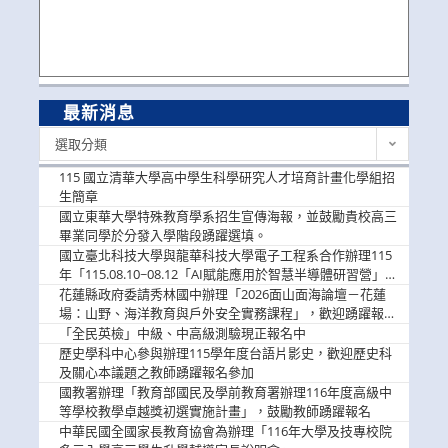
最新消息
最
選取分類
新
消
115 國立清華大學高中學生科學研究人才培育計畫化學組招
息
生簡章
國立東華大學特殊教育學系招生宣傳海報，並鼓勵貴校高三
畢業同學於分發入學階段踴躍選填。
國立臺北科技大學與龍華科技大學電子工程系合作辦理115
年「115.08.10~08.12「AI賦能應用於智慧半導體研習營」，
歡迎學生踴躍報名參加
花蓮縣政府委請秀林國中辦理「2026面山面海論壇－花蓮
場：山野、海洋教育與戶外安全實務課程」，歡迎踴躍報名
參加
「全民英檢」中級、中高級測驗現正報名中
歷史學科中心參與辦理115學年度台語片影史，歡迎歷史科
及關心本議題之教師踴躍報名參加
國教署辦理「教育部國民及學前教育署辦理116年度高級中
等學校教學卓越獎初選實施計畫」，鼓勵教師踴躍報名
中華民國全國家長教育協會為辦理「116年大學及技專校院