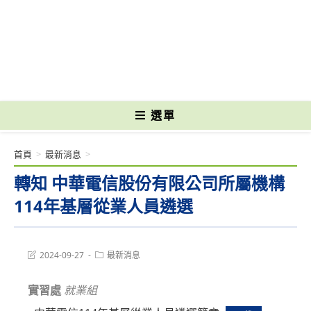
跳
轉
國立光復高級商工職業學校 National Kuangfu Commercial and Industrial
至
Vocational High School
主
要
內
容
選單
首頁
>
最新消息
>
轉知 中華電信股份有限公司所屬機構
114年基層從業人員遴選
Post
Post
2024-09-27
最新消息
last
category:
modified:
實習處
就業組