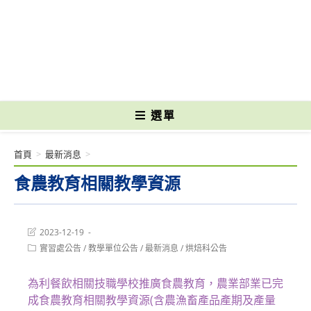
跳
轉
國立光復高級商工職業學校 National Kuangfu Commercial and Industrial
至
Vocational High School
主
要
內
容
選單
首頁
>
最新消息
>
食農教育相關教學資源
Post
2023-12-19
last
Post
實習處公告
/
教學單位公告
/
最新消息
/
烘焙科公告
modified:
category:
為利餐飲相關技職學校推廣食農教育，農業部業已完
成食農教育相關教學資源(含農漁畜產品產期及產量