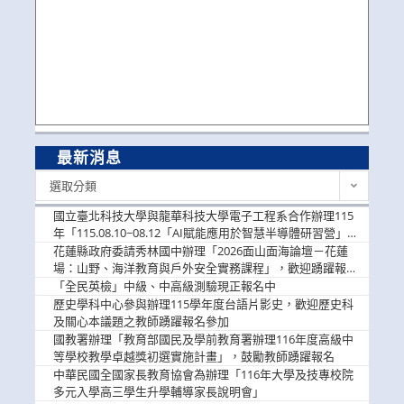
最新消息
最
選取分類
新
消
國立臺北科技大學與龍華科技大學電子工程系合作辦理115
息
年「115.08.10~08.12「AI賦能應用於智慧半導體研習營」，
歡迎學生踴躍報名參加
花蓮縣政府委請秀林國中辦理「2026面山面海論壇－花蓮
場：山野、海洋教育與戶外安全實務課程」，歡迎踴躍報名
參加
「全民英檢」中級、中高級測驗現正報名中
歷史學科中心參與辦理115學年度台語片影史，歡迎歷史科
及關心本議題之教師踴躍報名參加
國教署辦理「教育部國民及學前教育署辦理116年度高級中
等學校教學卓越獎初選實施計畫」，鼓勵教師踴躍報名
中華民國全國家長教育協會為辦理「116年大學及技專校院
多元入學高三學生升學輔導家長說明會」