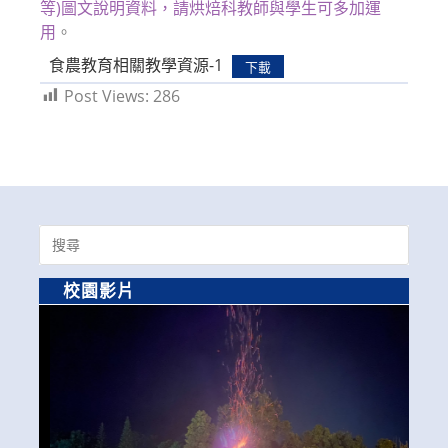
等)圖文說明資料，請烘焙科教師與學生可多加運
用
。
食農教育相關教學資源-1
下載
Post Views:
286
Search
for:
校園影片