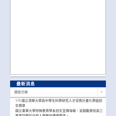
最新消息
最
選取分類
新
消
115 國立清華大學高中學生科學研究人才培育計畫化學組招
息
生簡章
國立東華大學特殊教育學系招生宣傳海報，並鼓勵貴校高三
畢業同學於分發入學階段踴躍選填。