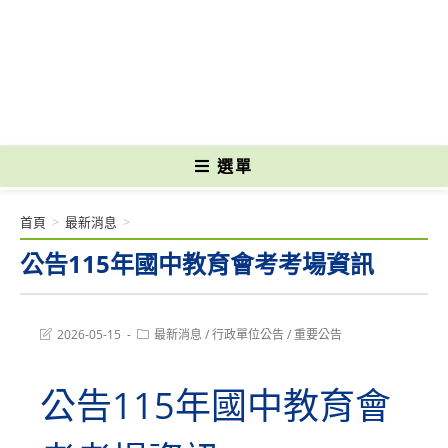
跳
轉
國立光復高級商工職業學校 National Kuangfu Commercial and Industrial
至
Vocational High School
主
要
內
容
選單
首頁
>
最新消息
>
公告115年國中教育會考考場資訊
Post
Post
2026-05-15
最新消息
/
行政單位公告
/
重要公告
last
category:
modified:
公告115年國中教育會