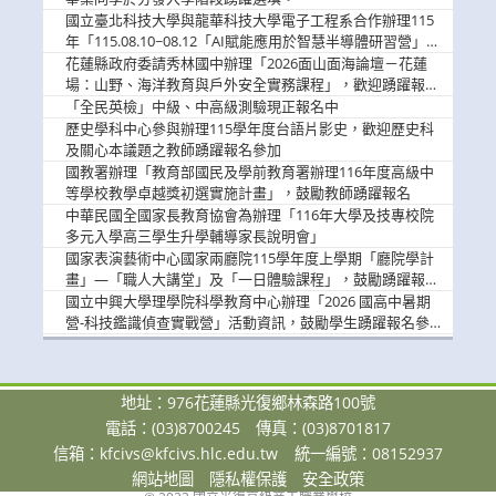
國立臺北科技大學與龍華科技大學電子工程系合作辦理115
年「115.08.10~08.12「AI賦能應用於智慧半導體研習營」，
歡迎學生踴躍報名參加
花蓮縣政府委請秀林國中辦理「2026面山面海論壇－花蓮
場：山野、海洋教育與戶外安全實務課程」，歡迎踴躍報名
參加
「全民英檢」中級、中高級測驗現正報名中
歷史學科中心參與辦理115學年度台語片影史，歡迎歷史科
及關心本議題之教師踴躍報名參加
國教署辦理「教育部國民及學前教育署辦理116年度高級中
等學校教學卓越獎初選實施計畫」，鼓勵教師踴躍報名
中華民國全國家長教育協會為辦理「116年大學及技專校院
多元入學高三學生升學輔導家長說明會」
國家表演藝術中心國家兩廳院115學年度上學期「廳院學計
畫」—「職人大講堂」及「一日體驗課程」，鼓勵踴躍報名
參與。
國立中興大學理學院科學教育中心辦理「2026 國高中暑期
營-科技鑑識偵查實戰營」活動資訊，鼓勵學生踴躍報名參
加。
地址：976花蓮縣光復鄉林森路100號
電話：(03)8700245
傳真：(03)8701817
信箱：
kfcivs@kfcivs.hlc.edu.tw
統一編號：08152937
網站地圖
隱私權保護
安全政策