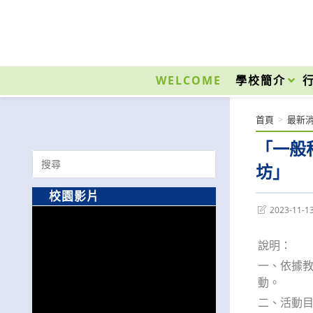
跳
轉
至
國立光復高級商工職業學校 National Kuangfu Commercial and Industrial Vocati
主
要
WELCOME
學校簡介
內
容
首頁
>
最新
「一般
Search
坊」
for:
校園影片
Post
2023-11-1
last
modified:
說明：
一、依據教
動。
二、活動