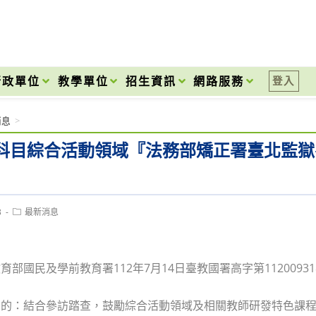
onal High School
行政單位
教學單位
招生資訊
網路服務
登入
消息
>
科目綜合活動領域『法務部矯正署臺北監獄
Post
3
最新消息
category:
育部國民及學前教育署112年7月14日臺教國署高字第1120093
目的：結合參訪踏查，鼓勵綜合活動領域及相關教師研發特色課