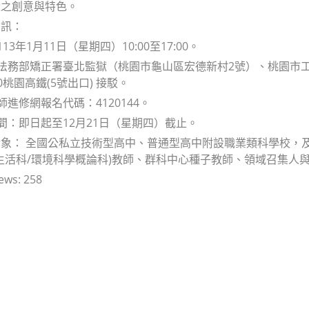
量之創意與特色。
資訊：
113年1月11日（星期四）10:00至17:00。
：法務部矯正署臺北監獄（桃園市龜山區宏德新村2號）、桃園市工
20桃園高鐵(5號出口) 接駁。
師進修網報名代碼：4120144。
時間：即日起至12月21日（星期四）截止。
象： 全國公私立技術型高中、普通型高中附設職業類科學校，及
生活科/環境科學概論科)教師、群科中心種子教師、領域召集人
ews:
258