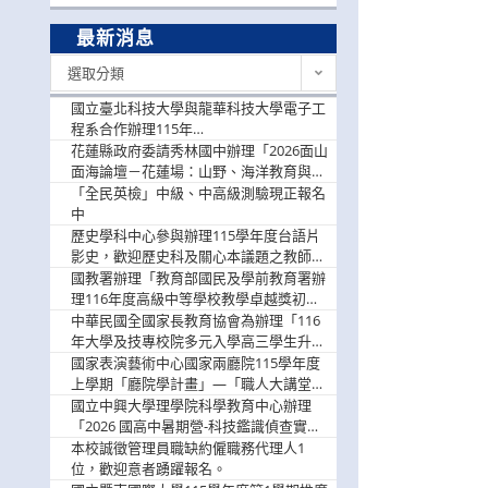
最新消息
最
選取分類
新
消
國立臺北科技大學與龍華科技大學電子工
息
程系合作辦理115年
「115.08.10~08.12「AI賦能應用於智慧半
花蓮縣政府委請秀林國中辦理「2026面山
導體研習營」，歡迎學生踴躍報名參加
面海論壇－花蓮場：山野、海洋教育與戶
外安全實務課程」，歡迎踴躍報名參加
「全民英檢」中級、中高級測驗現正報名
中
歷史學科中心參與辦理115學年度台語片
影史，歡迎歷史科及關心本議題之教師踴
躍報名參加
國教署辦理「教育部國民及學前教育署辦
理116年度高級中等學校教學卓越獎初選
實施計畫」，鼓勵教師踴躍報名
中華民國全國家長教育協會為辦理「116
年大學及技專校院多元入學高三學生升學
輔導家長說明會」
國家表演藝術中心國家兩廳院115學年度
上學期「廳院學計畫」—「職人大講堂」
及「一日體驗課程」，鼓勵踴躍報名參
國立中興大學理學院科學教育中心辦理
與。
「2026 國高中暑期營-科技鑑識偵查實戰
營」活動資訊，鼓勵學生踴躍報名參加。
本校誠徵管理員職缺約僱職務代理人1
位，歡迎意者踴躍報名。