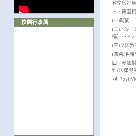
教學與評
三、研習
(一)時間：
校園行事曆
(二)地點
樓）※ 9:
(三)全國教
(四)報名
四、參加對
科/法律與
Post Vi