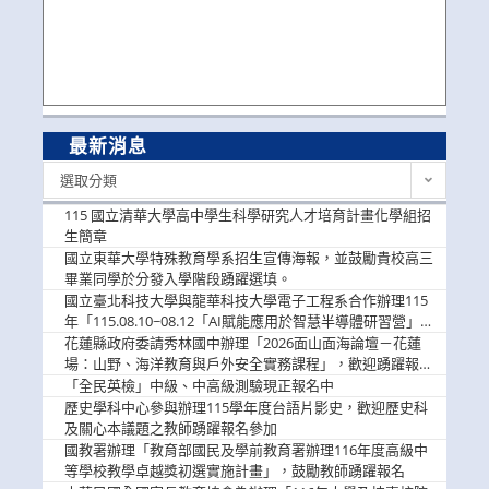
最新消息
最
選取分類
新
消
115 國立清華大學高中學生科學研究人才培育計畫化學組招
息
生簡章
國立東華大學特殊教育學系招生宣傳海報，並鼓勵貴校高三
畢業同學於分發入學階段踴躍選填。
國立臺北科技大學與龍華科技大學電子工程系合作辦理115
年「115.08.10~08.12「AI賦能應用於智慧半導體研習營」，
歡迎學生踴躍報名參加
花蓮縣政府委請秀林國中辦理「2026面山面海論壇－花蓮
場：山野、海洋教育與戶外安全實務課程」，歡迎踴躍報名
參加
「全民英檢」中級、中高級測驗現正報名中
歷史學科中心參與辦理115學年度台語片影史，歡迎歷史科
及關心本議題之教師踴躍報名參加
國教署辦理「教育部國民及學前教育署辦理116年度高級中
等學校教學卓越獎初選實施計畫」，鼓勵教師踴躍報名