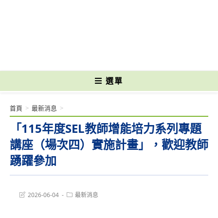
跳
轉
國立光復高級商工職業學校 National Kuangfu Commercial and Industrial
至
Vocational High School
主
要
內
容
選單
首頁
>
最新消息
>
「115年度SEL教師增能培力系列專題
講座（場次四）實施計畫」，歡迎教師
踴躍參加
Post
Post
2026-06-04
最新消息
last
category:
modified: