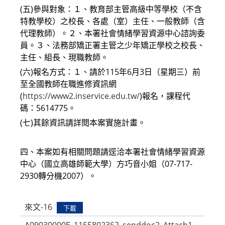
(五)參與對象：１、教育部主管高級中等學校（不含
特教學校）之校長、各處（室）主任、一般教師（含
代理教師）。２、本署社會情緒學習資源中心諮詢委
員。３、法務部矯正署主管之少年矯正學校之校長、
主任、組長、現職教師。
(六)報名方式：１、請於115年6月3日（星期三）前
至全國教師在職進修資訊網
(
https://www2.inservice.edu.tw/
)報名，課程代
碼：5614775。
(七)其餘資訊請詳閱本案實施計畫。
四、本案如有相關問題請逕洽本署社會情緒學習資源
中心（國立高雄師範大學）方巧音小姐（07-717-
2930轉分機2007）。
來文-16
下載
A09030000E_1155802362_senddoc2_Attach1