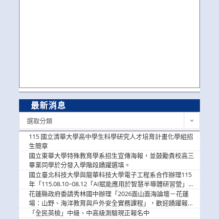
最新消息
最
選取分類
新
消
115 國立清華大學高中學生科學研究人才培育計畫化學組招
息
生簡章
國立東華大學特殊教育學系招生宣傳海報，並鼓勵貴校高三
畢業同學於分發入學階段踴躍選填。
國立臺北科技大學與龍華科技大學電子工程系合作辦理115
年「115.08.10~08.12「AI賦能應用於智慧半導體研習營」，
歡迎學生踴躍報名參加
花蓮縣政府委請秀林國中辦理「2026面山面海論壇－花蓮
場：山野、海洋教育與戶外安全實務課程」，歡迎踴躍報名
參加
「全民英檢」中級、中高級測驗現正報名中