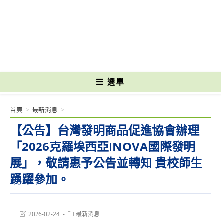
跳
轉
國立光復高級商工職業學校 National Kuangfu Commercial and Industrial
至
Vocational High School
主
要
內
容
選單
首頁
>
最新消息
>
【公告】台灣發明商品促進協會辦理
「2026克羅埃西亞INOVA國際發明
展」，敬請惠予公告並轉知 貴校師生
踴躍參加。
Post
Post
2026-02-24
最新消息
last
category: