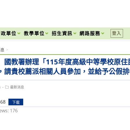
onal High School
行政單位
教學單位
招生資訊
網路服務
登入
消息
>
】國教署辦理「115年度高級中等學校原
，請貴校薦派相關人員參加，並給予公假排
Post
4
最新消息
category:
468
下載
ews:
176