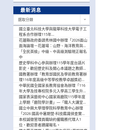
最新消息
最
選取分類
新
消
國立臺北科技大學與龍華科技大學電子工
息
程系合作辦理115年
「115.08.10~08.12「AI賦能應用於智慧半
花蓮縣政府委請秀林國中辦理「2026面山
導體研習營」，歡迎學生踴躍報名參加
面海論壇－花蓮場：山野、海洋教育與戶
外安全實務課程」，歡迎踴躍報名參加
「全民英檢」中級、中高級測驗現正報名
中
歷史學科中心參與辦理115學年度台語片
影史，歡迎歷史科及關心本議題之教師踴
躍報名參加
國教署辦理「教育部國民及學前教育署辦
理116年度高級中等學校教學卓越獎初選
實施計畫」，鼓勵教師踴躍報名
中華民國全國家長教育協會為辦理「116
年大學及技專校院多元入學高三學生升學
輔導家長說明會」
國家表演藝術中心國家兩廳院115學年度
上學期「廳院學計畫」—「職人大講堂」
及「一日體驗課程」，鼓勵踴躍報名參
國立中興大學理學院科學教育中心辦理
與。
「2026 國高中暑期營-科技鑑識偵查實戰
營」活動資訊，鼓勵學生踴躍報名參加。
本校誠徵管理員職缺約僱職務代理人1
位，歡迎意者踴躍報名。