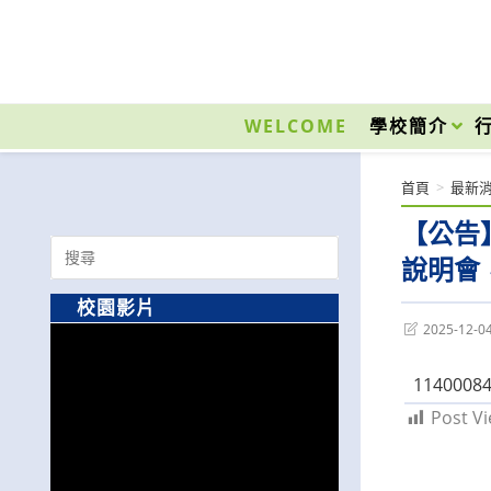
跳
轉
至
國立光復高級商工職業學校 National Kuangfu Commercial and Industrial Vocati
主
要
WELCOME
學校簡介
內
容
首頁
>
最新
【公告
Search
說明會
for:
校園影片
Post
2025-12-0
last
modified:
1140008
Post Vi