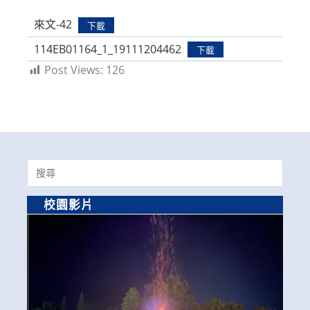
modified:
來文-42
下載
114EB01164_1_19111204462
下載
Post Views:
126
Search
for:
校園影片