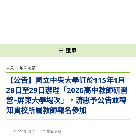
跳
轉
國立光復高級商工職業學校 National Kuangfu Commercial and Industrial
至
Vocational High School
主
要
內
容
選單
首頁
>
最新消息
>
【公告】國立中央大學訂於115年1月
28日至29日辦理「2026高中教師研習
營–屏東大學場次」，請惠予公告並轉
知貴校所屬教師報名參加
Post
Post
2025-12-24
最新消息
last
category: