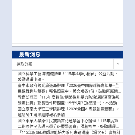
最新消息
最
選取分類
新
消
國立科學工藝博物館辦理「115年科學小樹苗」公益活動，
息
鼓勵踴躍申請。
臺中市政府觀光旅遊局辦理「2026臺中國際踩舞嘉年華─全
民踩舞趣味競賽」報名簡章中、英文版各1份，鼓勵所屬踴
躍報名參加。
教育部辦理「115年度數位/網路性別暴力防治短影音暨海報
繪畫比賽」延長徵件時間至115年9月7日(星期一)，本活動獎
金優渥，鼓勵學生踴躍參。
國立臺南大學理工學院辦理「2026全國AI專題創意競賽」，
邀請師生踴躍組隊報名參加
國立東華大學原住民族語言花蓮學習中心辦理「115年度第
二期原住民族語言學分班暨學習班」課程招生，鼓勵踴躍報
名
「115年度SEL教師增能培力系列專題講座（場次五）實施計