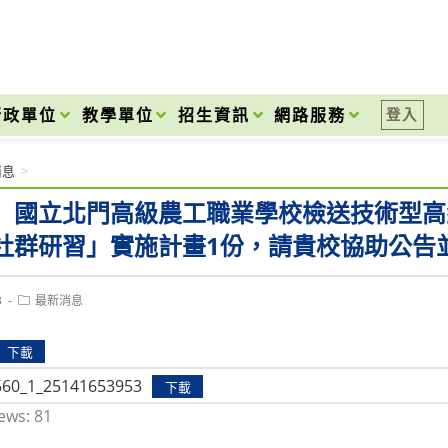
onal High School
行政單位
教學單位
招生資訊
網路服務
登入
消息
>
】國立北門高級農工職業學校檢送技術型高
社群研習」實施計畫1份，請貴校協助公告
Post
3
最新消息
category:
下載
560_1_25141653953
下載
ews:
81