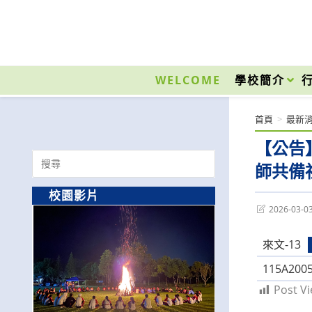
跳
轉
至
國立光復高級商工職業學校 National Kuangfu Commercial and Industrial Vocati
主
要
WELCOME
學校簡介
內
容
首頁
>
最新
【公告
Search
師共備
for:
校園影片
Post
2026-03-0
last
modified:
來文-13
115A200
Post Vi