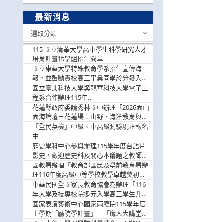
最新消息
最
選取分類
新
消
115 國立清華大學高中學生科學研究人才
息
培育計畫化學組招生簡章
國立東華大學特殊教育學系招生宣傳海
報，並鼓勵貴校高三畢業同學於分發入學
階段踴躍選填。
國立臺北科技大學與龍華科技大學電子工
程系合作辦理115年
「115.08.10~08.12「AI賦能應用於智慧半
花蓮縣政府委請秀林國中辦理「2026面山
導體研習營」，歡迎學生踴躍報名參加
面海論壇－花蓮場：山野、海洋教育與戶
外安全實務課程」，歡迎踴躍報名參加
「全民英檢」中級、中高級測驗現正報名
中
歷史學科中心參與辦理115學年度台語片
影史，歡迎歷史科及關心本議題之教師踴
躍報名參加
國教署辦理「教育部國民及學前教育署辦
理116年度高級中等學校教學卓越獎初選
實施計畫」，鼓勵教師踴躍報名
中華民國全國家長教育協會為辦理「116
年大學及技專校院多元入學高三學生升學
輔導家長說明會」
國家表演藝術中心國家兩廳院115學年度
上學期「廳院學計畫」—「職人大講堂」