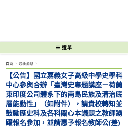
跳
轉
國立光復高級商工職業學校 National Kuangfu Commercial and Industrial
至
Vocational High School
主
要
內
容
選單
首頁
>
最新消息
>
【公告】國立嘉義女子高級中學史學科
中心參與合辦「臺灣史專題講座－荷蘭
東印度公司體系下的南島民族及清治底
層能動性」（如附件），請貴校轉知並
鼓勵歷史科及各科關心本議題之教師踴
躍報名參加，並請惠予報名教師公(差)