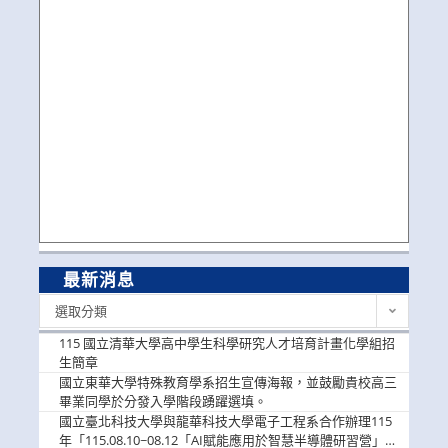
最新消息
最
選取分類
新
消
115 國立清華大學高中學生科學研究人才培育計畫化學組招
息
生簡章
國立東華大學特殊教育學系招生宣傳海報，並鼓勵貴校高三
畢業同學於分發入學階段踴躍選填。
國立臺北科技大學與龍華科技大學電子工程系合作辦理115
年「115.08.10~08.12「AI賦能應用於智慧半導體研習營」，