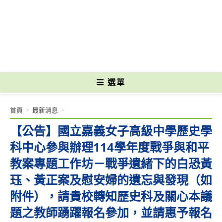
跳
轉
國立光復高級商工職業學校 National Kuangfu Commercial and Industrial
至
Vocational High School
主
要
內
容
選單
首頁
>
最新消息
>
【公告】國立嘉義女子高級中學歷史學
科中心參與辦理114學年度戰爭與和平
教案專題工作坊－戰爭遺緒下的白恐黃
珏、黃正案及慰安婦的遺忘與發現（如
附件），請貴校轉知歷史科及關心本議
題之教師踴躍報名參加，並請惠予報名