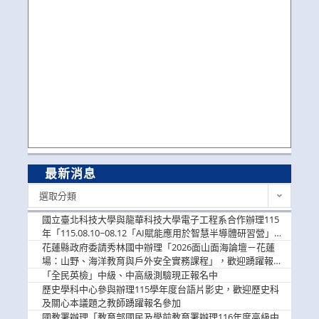
最新消息
最
選取分類
新
消
國立臺北科技大學與龍華科技大學電子工程系合作辦理115
息
年「115.08.10~08.12「AI賦能應用於智慧半導體研習營」，
歡迎學生踴躍報名參加
花蓮縣政府委請秀林國中辦理「2026面山面海論壇－花蓮
場：山野、海洋教育與戶外安全實務課程」，歡迎踴躍報名
參加
「全民英檢」中級、中高級測驗現正報名中
歷史學科中心參與辦理115學年度台語片影史，歡迎歷史科
及關心本議題之教師踴躍報名參加
國教署辦理「教育部國民及學前教育署辦理116年度高級中