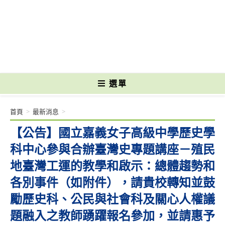
跳
轉
國立光復高級商工職業學校 National Kuangfu Commercial and Industrial
至
Vocational High School
主
要
內
容
選單
首頁
>
最新消息
>
【公告】國立嘉義女子高級中學歷史學
科中心參與合辦臺灣史專題講座－殖民
地臺灣工運的教學和啟示：總體趨勢和
各別事件（如附件），請貴校轉知並鼓
勵歷史科、公民與社會科及關心人權議
題融入之教師踴躍報名參加，並請惠予