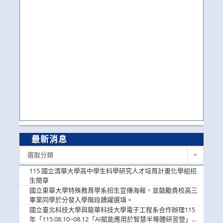
最新消息
最
選取分類
新
消
115 國立清華大學高中學生科學研究人才培育計畫化學組招
息
生簡章
國立東華大學特殊教育學系招生宣傳海報，並鼓勵貴校高三
畢業同學於分發入學階段踴躍選填。
國立臺北科技大學與龍華科技大學電子工程系合作辦理115
年「115.08.10~08.12「AI賦能應用於智慧半導體研習營」，