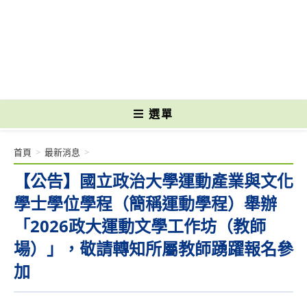
跳
轉
國立光復高級商工職業學校 National Kuangfu Commercial and Industrial
至
Vocational High School
主
要
內
容
選單
首頁
>
最新消息
>
【公告】國立政治大學運動產業與文化
學士學位學程（簡稱運動學程）舉辦
「2026政大運動文學工作坊（教師
場）」，敬請轉知所屬教師踴躍報名參
加