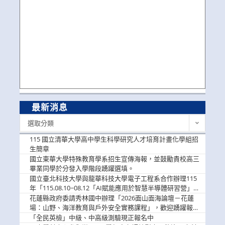
最新消息
最
選取分類
新
消
115 國立清華大學高中學生科學研究人才培育計畫化學組招
息
生簡章
國立東華大學特殊教育學系招生宣傳海報，並鼓勵貴校高三
畢業同學於分發入學階段踴躍選填。
國立臺北科技大學與龍華科技大學電子工程系合作辦理115
年「115.08.10~08.12「AI賦能應用於智慧半導體研習營」，
歡迎學生踴躍報名參加
花蓮縣政府委請秀林國中辦理「2026面山面海論壇－花蓮
場：山野、海洋教育與戶外安全實務課程」，歡迎踴躍報名
參加
「全民英檢」中級、中高級測驗現正報名中